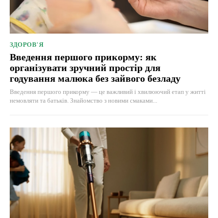
ЗДОРОВ'Я
Введення першого прикорму: як
організувати зручний простір для
годування малюка без зайвого безладу
Введення першого прикорму — це важливий і хвилюючий етап у житті
немовляти та батьків. Знайомство з новими смаками...