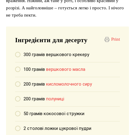
враження. Ніжний, аж тане у роті, і особливо красивий у
розрізі. А найголовніше – готується легко і просто. І нічого
не треба пекти.
Інгредієнти для десерту
Print
300 грамів вершкового крекеру
100 грамів
вершкового масла
200 грамів
кисломолочного сиру
200 грамів
полуниці
50 грамів кокосової стружки
2 столові ложки цукрової пудри