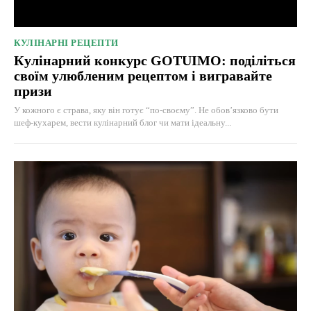
КУЛІНАРНІ РЕЦЕПТИ
Кулінарний конкурс GOTUIMO: поділіться
своїм улюбленим рецептом і вигравайте
призи
У кожного є страва, яку він готує “по-своєму”. Не обов’язково бути
шеф-кухарем, вести кулінарний блог чи мати ідеальну...