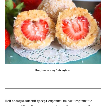
Поділитись публікацією:
cebook
Twitter
Pinterest
WhatsAp
Цей солодко-кислий десерт справить на вас незрівнянне