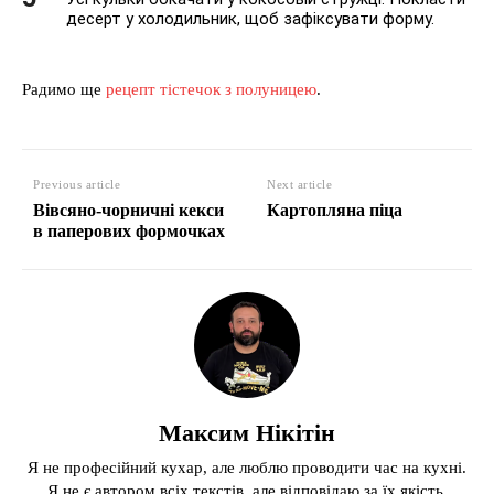
десерт у холодильник, щоб зафіксувати форму.
Радимо ще
рецепт тістечок з полуницею
.
Previous article
Next article
Вівсяно-чорничні кекси
Картопляна піца
в паперових формочках
Максим Нікітін
Я не професійний кухар, але люблю проводити час на кухні.
Я не є автором всіх текстів, але відповідаю за їх якість.