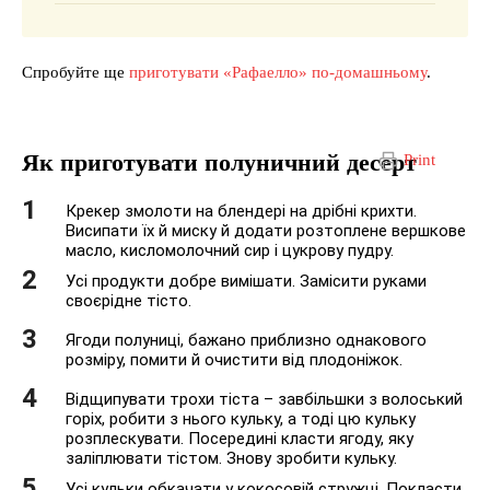
Спробуйте ще
приготувати «Рафаелло» по-домашньому
.
Як приготувати полуничний десерт
Print
Крекер змолоти на блендері на дрібні крихти.
Висипати їх й миску й додати розтоплене вершкове
масло, кисломолочний сир і цукрову пудру.
Усі продукти добре вимішати. Замісити руками
своєрідне тісто.
Ягоди полуниці, бажано приблизно однакового
розміру, помити й очистити від плодоніжок.
Відщипувати трохи тіста – завбільшки з волоський
горіх, робити з нього кульку, а тоді цю кульку
розплескувати. Посередині класти ягоду, яку
заліплювати тістом. Знову зробити кульку.
Усі кульки обкачати у кокосовій стружці. Покласти