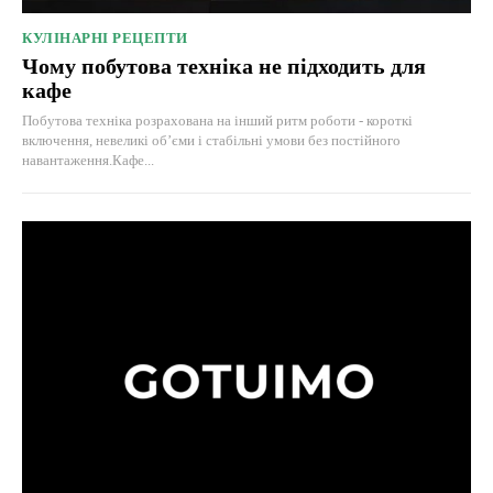
КУЛІНАРНІ РЕЦЕПТИ
Чому побутова техніка не підходить для
кафе
Побутова техніка розрахована на інший ритм роботи - короткі
включення, невеликі об’єми і стабільні умови без постійного
навантаження.Кафе...