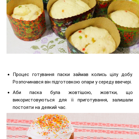
Процес готування паски займав колись цілу добу.
Розпочинався він підготовкою опари у середу ввечері.
Аби паска була жовтішою, жовтки, що
використовуються для її приготування, залишали
постояти на деякий час.