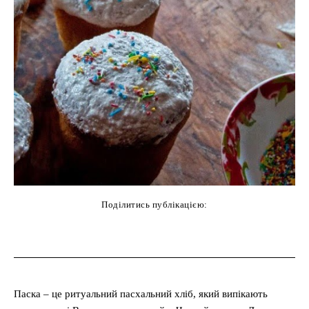
Поділитись публікацією:
cebook
Twitter
Pinterest
WhatsAp
Паска ‒ це ритуальний пасхальний хліб, який випікають