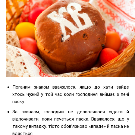
Поганим знаком вважалося, якщо до хати зайде
хтось чужий у той час коли господиня виймає з печі
паску.
За звичаєм, господині не дозволялося сідати й
відпочивати, поки печеться паска. Вважалося, що у
такому випадку, тісто обов’язково «впаде» й паска не
вдасться.