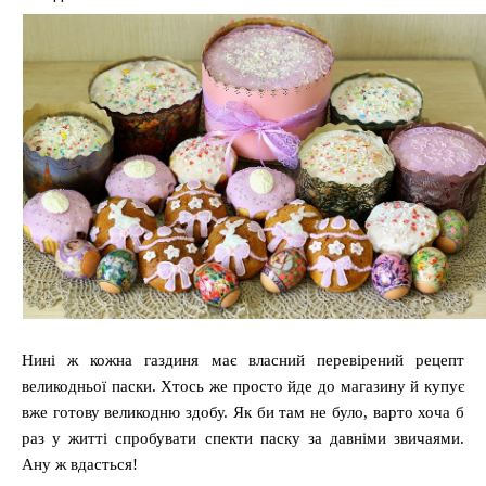
Нині ж кожна газдиня має власний перевірений рецепт
великодньої паски. Хтось же просто йде до магазину й купує
вже готову великодню здобу. Як би там не було, варто хоча б
раз у житті спробувати спекти паску за давніми звичаями.
Ану ж вдасться!