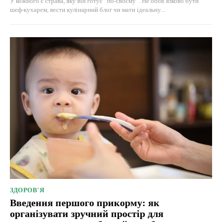
У кожного є страва, яку він готує “по-своєму”. Не обов’язково бути
шеф-кухарем, вести кулінарний блог чи мати ідеальну...
ЗДОРОВ'Я
Введення першого прикорму: як
організувати зручний простір для