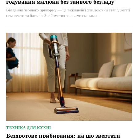
годування малюка без зайвого безладу
Введення першого прикорму — це важливий і хвилюючий етап у житті
немовляти та батьків. Знайомство з новими смаками...
ТЕХНІКА ДЛЯ КУХНІ
Бездротове прибирання: на що звертати