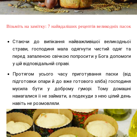
Візьміть на замітку: 7 найвдаліших рецептів великодніх пасок
Стаючи до випікання найважливішої великодньої
страви, господиня мала одягнути чистий одяг та
перед запаленою свічкою попросити у Бога допомоги
у цій відповідальній справі.
Протягом усього часу приготування паски (від
підготовки опари й до вже готового хліба) господиня
мусила бути у доброму гуморі. Тому домашні
намагалися її не займати, а подекуди з нею цілий день
навіть не розмовляли.