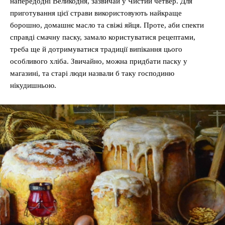
напередодні Великодня, зазвичай у Чистий четвер. Для
приготування цієї страви використовують найкраще
борошно, домашнє масло та свіжі яйця. Проте, аби спекти
справді смачну паску, замало користуватися рецептами,
треба ще й дотримуватися традиції випікання цього
особливого хліба. Звичайно, можна придбати паску у
магазині, та старі люди назвали б таку господиню
нікудишньою.