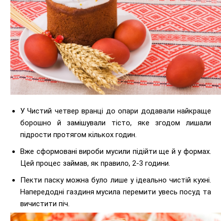
У Чистий четвер вранці до опари додавали найкраще
борошно й замішували тісто, яке згодом лишали
підрости протягом кількох годин.
Вже сформовані вироби мусили підійти ще й у формах.
Цей процес займав, як правило, 2-3 години.
Пекти паску можна було лише у ідеально чистій кухні.
Напередодні газдиня мусила перемити увесь посуд та
вичистити піч.