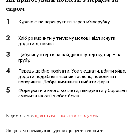
сиром
Куряче філе перекрутити через м’ясорубку.
Хліб розмочити у теплому молоці, відтиснути і
додати до м’яса.
Цибулину стерти на найдрібнішу тертку, сир – на
грубу.
Перець дрібно порізати. Усе з’єднати, вбити яйце,
додати подрібнені часник і зелень, посолити і
поперчити. Добре вимішати і вибити фарш.
Формувати з нього котлети, панірувати у борошні і
смажити на олії з обох боків.
Радимо також
приготувати котлети з яблуком
.
Якщо вам посмакував курячих рецепт з сиром та