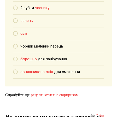
2 зубки
часнику
зелень
сіль
чорний мелений перець
борошно
для панірування
соняшникова олія
для смаження.
Спробуйте ще
рецепт котлет із сюрпризом
.
Як приготувати котлети з перцем та
Print