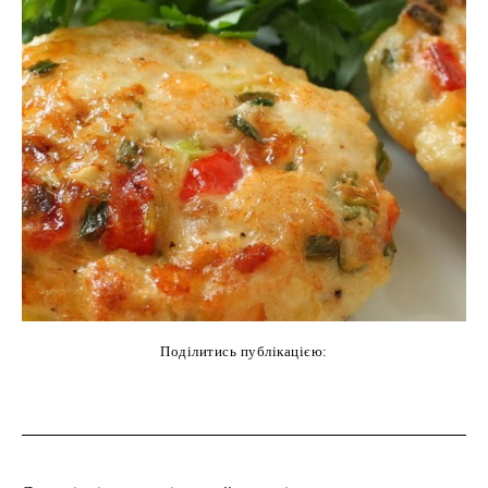
Поділитись публікацією:
cebook
Twitter
Pinterest
WhatsAp