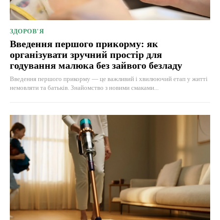
ЗДОРОВ'Я
Введення першого прикорму: як
організувати зручний простір для
годування малюка без зайвого безладу
Введення першого прикорму — це важливий і хвилюючий етап у житті
немовляти та батьків. Знайомство з новими смаками...