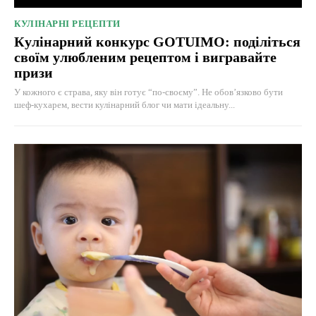
КУЛІНАРНІ РЕЦЕПТИ
Кулінарний конкурс GOTUIMO: поділіться
своїм улюбленим рецептом і вигравайте
призи
У кожного є страва, яку він готує “по-своєму”. Не обов’язково бути
шеф-кухарем, вести кулінарний блог чи мати ідеальну...