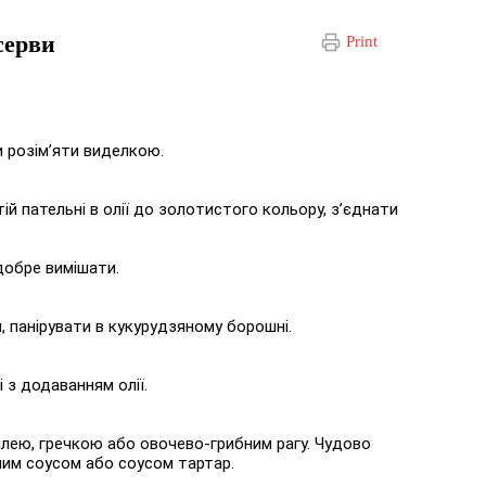
серви
Print
и розім’яти виделкою.
ій пательні в олії до золотистого кольору, з’єднати
добре вимішати.
 панірувати в кукурудзяному борошні.
 з додаванням олії.
плею, гречкою або овочево-грибним рагу. Чудово
тним соусом або соусом тартар.