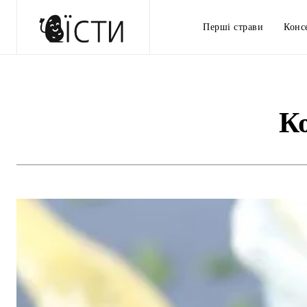
Перші страви
Конс
Ко