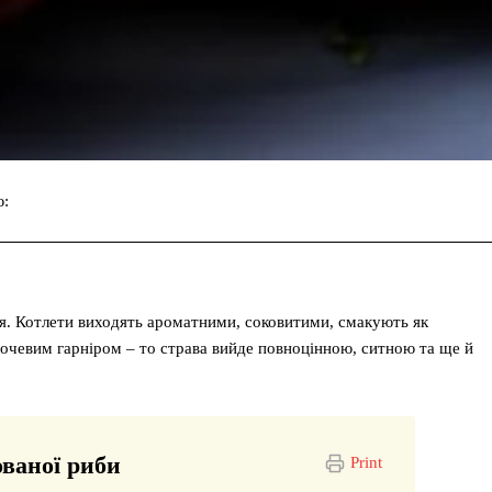
ю:
Facebook
Twitter
Pinterest
я. Котлети виходять ароматними, соковитими, смакують як
овочевим гарніром – то страва вийде повноцінною, ситною та ще й
ованої риби
Print