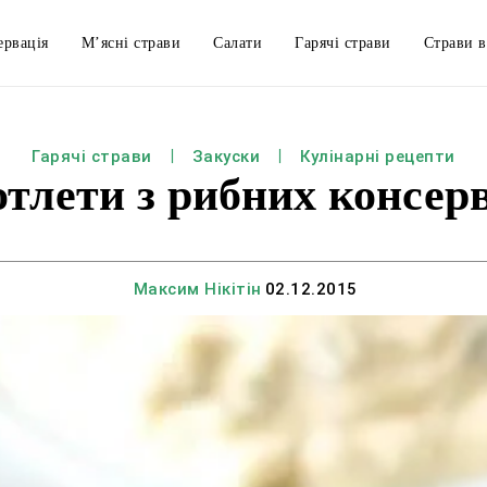
ервація
М’ясні страви
Салати
Гарячі страви
Страви в
Гарячі страви
Закуски
Кулінарні рецепти
тлети з рибних консер
Максим Нікітін
02.12.2015