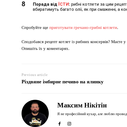
Порада від
ЇСТИ
:
рибні котлети за цим рецеп
вбиратимуть багато олії, як при смаженні, а ко
Спробуйте ще
приготувати гречано-грибні котлети
.
Сподобався рецепт котлет із рибних консервів? Маєте у 
Опишіть їх у коментарях.
Previous article
Різдвяне імбирне печиво на ялинку
Максим Нікітін
Я не професійний кухар, але люблю проводити