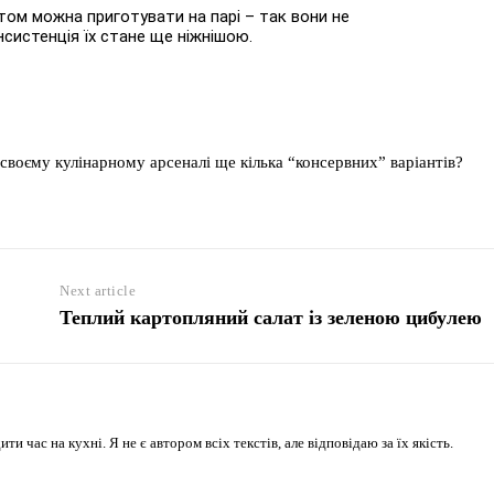
том можна приготувати на парі – так вони не
нсистенція їх стане ще ніжнішою.
своєму кулінарному арсеналі ще кілька “консервних” варіантів?
Next article
Теплий картопляний салат із зеленою цибулею
 час на кухні. Я не є автором всіх текстів, але відповідаю за їх якість.