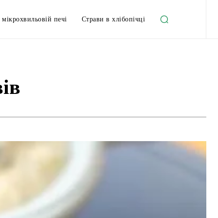
 мікрохвильовій печі
Страви в хлібопічці
вів