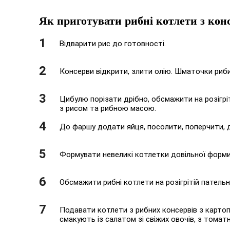
Як приготувати рибні котлети з кон
Відварити рис до готовності.
Консерви відкрити, злити олію. Шматочки риб
Цибулю порізати дрібно, обсмажити на розігріт
з рисом та рибною масою.
До фаршу додати яйця, посолити, поперчити, 
Формувати невеликі котлетки довільної форми,
Обсмажити рибні котлети на розігрітій пательні
Подавати котлети з рибних консервів з карто
смакують із салатом зі свіжих овочів, з тома