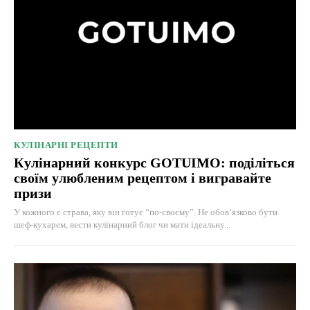
КУЛІНАРНІ РЕЦЕПТИ
Кулінарний конкурс GOTUIMO: поділіться
своїм улюбленим рецептом і вигравайте
призи
У кожного є страва, яку він готує “по-своєму”. Не обов’язково бути
шеф-кухарем, вести кулінарний блог чи мати ідеальну...