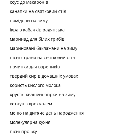
соус до макаронів
канапки на святковий стіл
помідори на зиму
ікра з кабачків радянська
маринад для білих грибів
мариновані баклажани на зиму
пісні страви на святковий стіл
начинки для вареників
твердий сир в домашніх умовах
користь кислого молока
хрусткі квашені огірки на зиму
кетчуп з крохмалем
меню на дитяче день народження
молекулярна кухня
пісні про їжу