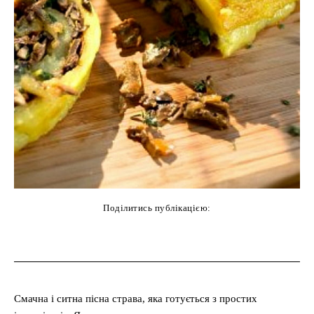
Поділитись публікацією:
cebook
Twitter
Pinterest
WhatsAp
Смачна і ситна пісна страва, яка готується з простих