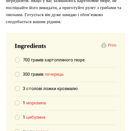
інгредієнтів. Якщо у вас залишилось картопляне пюре, не
поспішайте його викидати, а приготуйте рулет з грибами та
овочами. Готується він дуже швидко і обов’язково
сподобається вашим рідним.
Ingredients
Print
700 грамів картопляного пюре
300 грамів
печериць
3 столові ложки крохмалю
1
морквина
1
цибулина