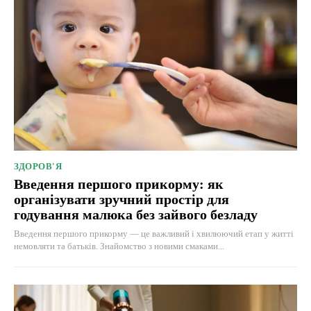
ЗДОРОВ'Я
Введення першого прикорму: як
організувати зручний простір для
годування малюка без зайвого безладу
Введення першого прикорму — це важливий і хвилюючий етап у житті
немовляти та батьків. Знайомство з новими смаками...