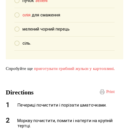
пучок
зелені
олія
для смаження
мелений чорний перець
сіль.
Спробуйте ще
приготувати грибний жульєн у картоплині.
Directions
Print
Печериці почистити і порізати шматочками.
Моркву почистити, помити і натерти на крупній
тертці.