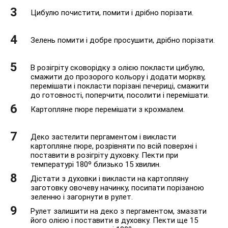
Цибулю почистити, помити і дрібно порізати.
Зелень помити і добре просушити, дрібно порізати.
В розігріту сковорідку з олією покласти цибулю,
смажити до прозорого кольору і додати моркву,
перемішати і покласти порізані печериці, смажити
до готовності, поперчити, посолити і перемішати.
Картопляне пюре перемішати з крохмалем.
Деко застелити пергаментом і викласти
картопляне пюре, розрівняти по всій поверхні і
поставити в розігріту духовку. Пекти при
температурі 180º близько 15 хвилин.
Дістати з духовки і викласти на картопляну
заготовку овочеву начинку, посипати порізаною
зеленню і загорнути в рулет.
Рулет залишити на деко з пергаментом, змазати
його олією і поставити в духовку. Пекти ще 15