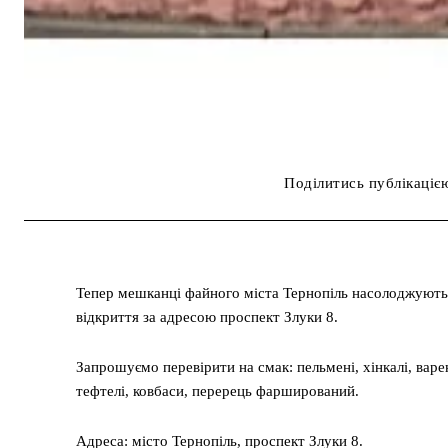
Поділитись публікаціє
Тепер мешканці файного міста Тернопіль насолоджують
відкриття за адресою проспект Злуки 8.
Запрошуємо перевірити на смак: пельмені, хінкалі, варен
тефтелі, ковбаси, перерець фарширований.
Адреса: місто Тернопіль, проспект Злуки 8.