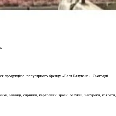
ю:
Facebook
Twitter
Pinterest
ся продукцією. популярного бренду «Галя Балувана». Сьогодні
ики, млинці, сирники, картопляні зрази, голубці, чебуреки, котлети,