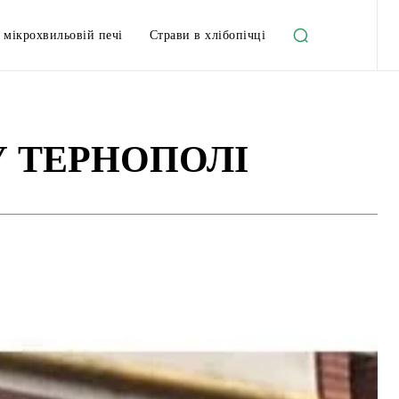
 мікрохвильовій печі
Страви в хлібопічці
У ТЕРНОПОЛІ