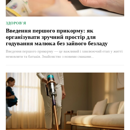
ЗДОРОВ'Я
Введення першого прикорму: як
організувати зручний простір для
годування малюка без зайвого безладу
Введення першого прикорму — це важливий і хвилюючий етап у житті
немовляти та батьків. Знайомство з новими смаками...