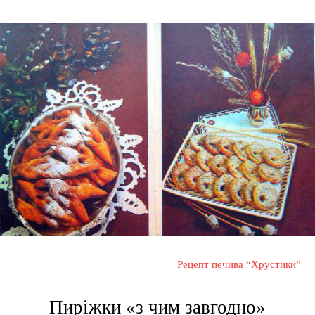
Рецепт печива “Хрустики”
Пиріжки «з чим завгодно»