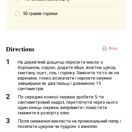
50 грамів горілки
Directions
Print
На дерев’яній дощечці пересікти масло з
борошном, содою, додати яйце, жовтки, цукор,
сметану, оцет, сіль і горілку. Замісити тісто як на
вареники, тонко розкачати і нарізати смужки
завширшки як два пальці і довжиною 15
сантиметрів.
По середині кожної смужки зробити 5-ти
сантиметровий надріз, перетягнути через нього
один кінець смужки, випрямити і помістити
смажити в розігріту олію.
Після смаження викласти на промокальний папір і
посипати цукром чи пудрою з ваніллю.