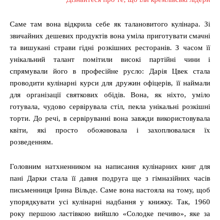
Саме там вона відкрила себе як талановитого кулінара. Зі
звичайних дешевих продуктів вона уміла приготувати смачні
та вишукані страви гідні розкішних ресторанів. З часом її
унікальний талант помітили високі партійні чини і
спрямували його в професійне русло: Дарія Цвек стала
проводити кулінарні курси для дружин офіцерів, її наймали
для організації святкових обідів. Вона, як ніхто, уміло
готувала, чудово сервірувала стіл, пекла унікальні розкішні
торти. До речі, в сервіруванні вона завжди використовувала
квіти, які просто обожнювала і захоплювалася їх
розведенням.
Головним натхненником на написання кулінарних книг для
пані Дарки стала її давня подруга ще з гімназійних часів
письменниця Ірина Вільде. Саме вона настояла на тому, щоб
упорядкувати усі кулінарні надбання у книжку. Так, 1960
року першою ластівкою вийшло «Солодке печиво», яке за