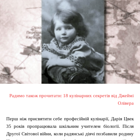
Радимо також прочитати: 18 кулінарних секретів від Джеймі
Олівера
Перш ніж присвятити себе професійній кулінарії, Дарія Цвек
35 років пропрацювала шкільним учителем біології. Після
Другої Світової війни, коли радянські діячі позбавили родину