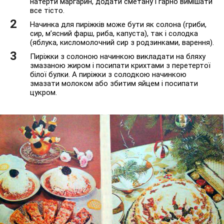
натерти маргарин, додати сметану і гарно вимішати
все тісто.
Начинка для пиріжків може бути як солона (гриби,
сир, м’ясний фарш, риба, капуста), так і солодка
(яблука, кисломолочний сир з родзинками, варення).
Пиріжки з солоною начинкою викладати на бляху
змазаною жиром і посипати крихтами з перетертої
білої булки. А пиріжки з солодкою начинкою
змазати молоком або збитим яйцем і посипати
цукром.