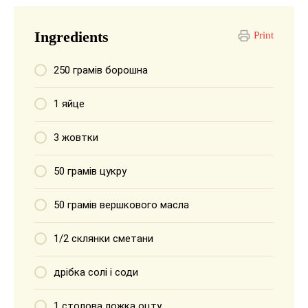
Ingredients
Print
250 грамів борошна
1 яйце
3 жовтки
50 грамів цукру
50 грамів вершкового масла
1/2 склянки сметани
дрібка солі і соди
1 столова ложка оцту