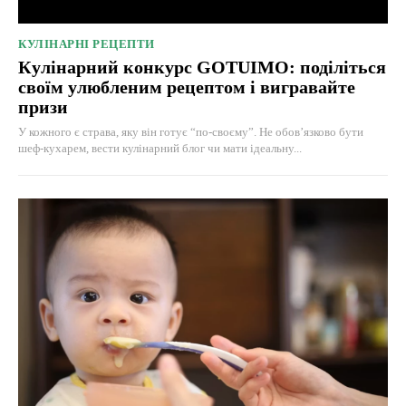
КУЛІНАРНІ РЕЦЕПТИ
Кулінарний конкурс GOTUIMO: поділіться
своїм улюбленим рецептом і вигравайте
призи
У кожного є страва, яку він готує “по-своєму”. Не обов’язково бути
шеф-кухарем, вести кулінарний блог чи мати ідеальну...