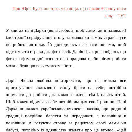
Про Юрія Кульчицького, українця, що навчив Європу пити
каву – ТУТ
У книгах пані Дарки (вона любила, щоб саме так її називали)
ілюстрації сервірування столу та малюнки самих страв – усе
це робота авторки. Їй доводилось не спати ночами, щоб
підготувати страви для фотосесії. Дарія Цвек розповідала, що
фотографам подобалось з нею працювати, бо після роботи
можна було цю всю смакоту з’їсти.
Дарія Яківна любила повторювати, що не можна все
приготування святкового столу брати на себе, потрібно
доручати до роботи для кожного члена сім’ї, навіть дітей.
Щоб кожен відчував себе потрібним для своєї родини. Пані
Дарка пишалася українською кухнею і казала, що родинні
традиції потрібно берегти та передавати з покоління в
покоління. А готуючи страву за рецептом своєї мами чи
бабусі, потрібно із вдячністю згадати про це вголос: «цей