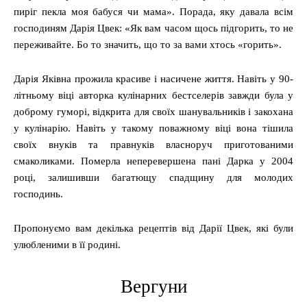
пиріг пекла моя бабуся чи мама». Порада, яку давала всім
господиням Дарія Цвек: «Як вам часом щось підгорить, то не
переживайте. Бо то значить, що то за вами хтось «горить».
Дарія Яківна прожила красиве і насичене життя. Навіть у 90-
літньому віці авторка кулінарних бестселерів завжди була у
доброму гуморі, відкрита для своїх шанувальників і закохана
у кулінарію. Навіть у такому поважному віці вона тішила
своїх внуків та правнуків власноруч приготованими
смаколиками. Померла неперевершена пані Дарка у 2004
році, залишивши багатющу спадщину для молодих
господинь.
Пропонуємо вам декілька рецептів від Дарії Цвек, які були
улюбленими в її родині.
Вергуни