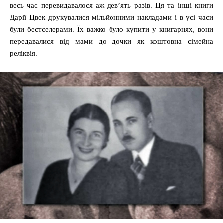
весь час перевидавалося аж дев’ять разів. Ця та інші книги
Дарії Цвек друкувалися мільйонними накладами і в усі часи
були бестселерами. Їх важко було купити у книгарнях, вони
передавалися від мами до дочки як коштовна сімейна
реліквія.