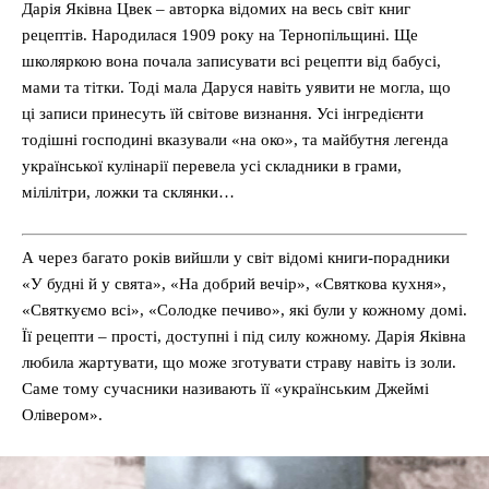
Дарія Яківна Цвек – авторка відомих на весь світ книг
рецептів. Народилася 1909 року на Тернопільщині. Ще
школяркою вона почала записувати всі рецепти від бабусі,
мами та тітки. Тоді мала Даруся навіть уявити не могла, що
ці записи принесуть їй світове визнання. Усі інгредієнти
тодішні господині вказували «на око», та майбутня легенда
української кулінарії перевела усі складники в грами,
мілілітри, ложки та склянки…
А через багато років вийшли у світ відомі книги-порадники
«У будні й у свята», «На добрий вечір», «Святкова кухня»,
«Святкуємо всі», «Солодке печиво», які були у кожному домі.
Її рецепти – прості, доступні і під силу кожному. Дарія Яківна
любила жартувати, що може зготувати страву навіть із золи.
Саме тому сучасники називають її «українським Джеймі
Олівером».