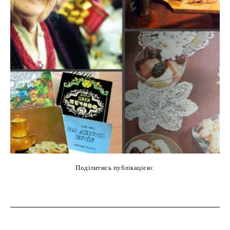
Поділитись публікацією:
cebook
Twitter
Pinterest
WhatsAp