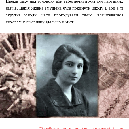
Цвеків даху над головою, аби забезпечити житлом партійних
діячів, Дарія Яківна змушена була покинути школу і, аби в ті
скрутні голодні часи прогодувати сім’ю, влаштувалася
кухарем у лікарняну їдальню у місті.
Дізнайтеся про те, що їли кремлівські лідери