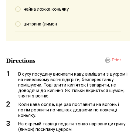
чайна ложка коньяку
цитрина (лимон
Directions
Print
В суху посудину висипати каву, вимішати з цукром і
на невеликому вогні підігріти, безперестанку
помішуючи. Тоді влити кип’яток і запарити, не
доводячи до кипіння. Як тільки вкриється шумом,
зняти з вогню.
Коли кава осяде, ще раз поставити на вогонь і
потім розлити по чашках додаючи по ложечці
коньяку.
На окремій тарілці подати тонко нарізану цитрину
(лимон) посипану цукром.