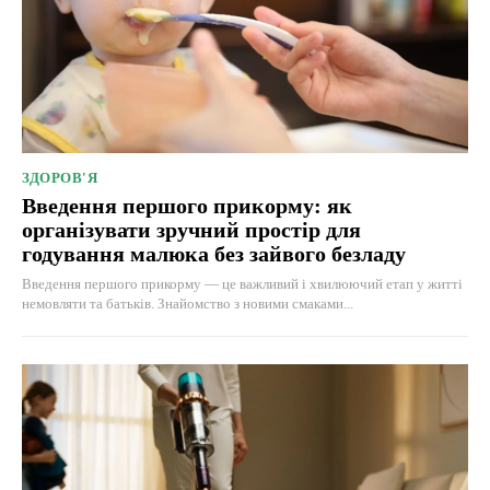
ЗДОРОВ'Я
Введення першого прикорму: як
організувати зручний простір для
годування малюка без зайвого безладу
Введення першого прикорму — це важливий і хвилюючий етап у житті
немовляти та батьків. Знайомство з новими смаками...