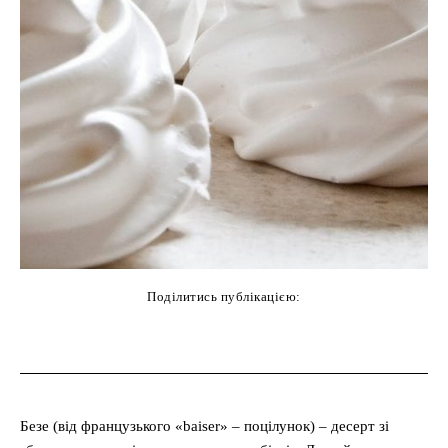
Поділитись публікацією:
cebook
Twitter
Pinterest
WhatsAp
Безе (від французького «baiser» – поцілунок) – десерт зі