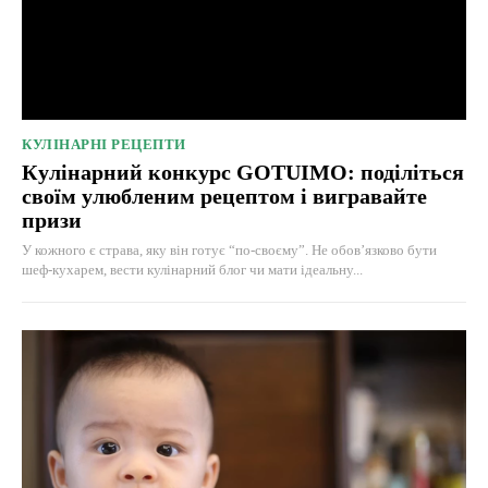
КУЛІНАРНІ РЕЦЕПТИ
Кулінарний конкурс GOTUIMO: поділіться
своїм улюбленим рецептом і вигравайте
призи
У кожного є страва, яку він готує “по-своєму”. Не обов’язково бути
шеф-кухарем, вести кулінарний блог чи мати ідеальну...