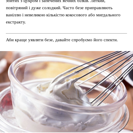
збитих з цукром і запечених яєчних білків. Легкий,
повітряний і дуже солодкий. Часто безе приправляють
ваніллю і невеликою кількістю кокосового або мигдального
екстракту.
Аби краще уявляти безе, давайте спробуємо його спекти.