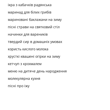
ікра з кабачків радянська
маринад для білих грибів
мариновані баклажани на зиму
пісні страви на святковий стіл
начинки для вареників
твердий сир в домашніх умовах
користь кислого молока
хрусткі квашені огірки на зиму
кетчуп з крохмалем
меню на дитяче день народження
молекулярна кухня
пісні про їжу