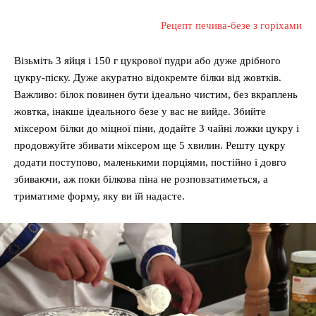
Рецепт печива-безе з горіхами
Візьміть 3 яйця і 150 г цукрової пудри або дуже дрібного
цукру-піску. Дуже акуратно відокремте білки від жовтків.
Важливо: білок повинен бути ідеально чистим, без вкраплень
жовтка, інакше ідеального безе у вас не вийде. Збийте
міксером білки до міцної піни, додайте 3 чайні ложки цукру і
продовжуйте збивати міксером ще 5 хвилин. Решту цукру
додати поступово, маленькими порціями, постійно і довго
збиваючи, аж поки білкова піна не розповзатиметься, а
триматиме форму, яку ви їй надасте.