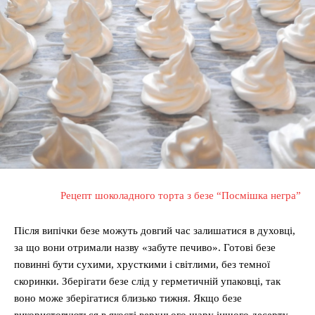
Рецепт шоколадного торта з безе “Посмішка негра”
Після випічки безе можуть довгий час залишатися в духовці,
за що вони отримали назву «забуте печиво». Готові безе
повинні бути сухими, хрусткими і світлими, без темної
скоринки. Зберігати безе слід у герметичній упаковці, так
воно може зберігатися близько тижня. Якщо безе
використовуються в якості верхнього шару іншого десерту,