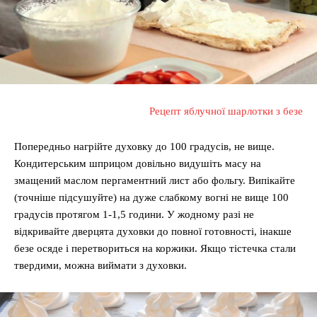
Рецепт яблучної шарлотки з безе
Попередньо нагрійте духовку до 100 градусів, не вище.
Кондитерським шприцом довільно видушіть масу на
змащений маслом пергаментний лист або фольгу. Випікайте
(точніше підсушуйте) на дуже слабкому вогні не вище 100
градусів протягом 1-1,5 години. У жодному разі не
відкривайте дверцята духовки до повної готовності, інакше
безе осяде і перетвориться на коржики. Якщо тістечка стали
твердими, можна виймати з духовки.