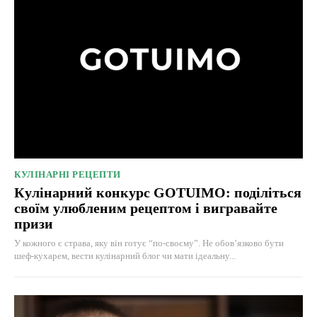
КУЛІНАРНІ РЕЦЕПТИ
Кулінарний конкурс GOTUIMO: поділіться
своїм улюбленим рецептом і вигравайте
призи
У кожного є страва, яку він готує “по-своєму”. Не обов’язково бути
шеф-кухарем, вести кулінарний блог чи мати ідеальну...