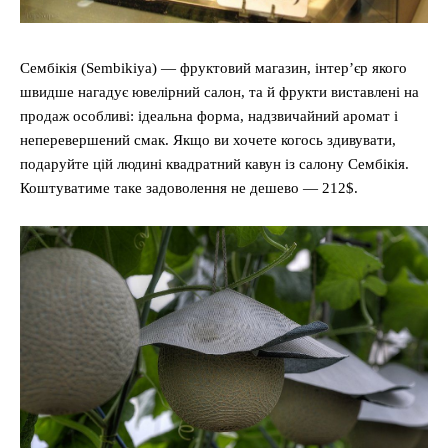
Сембікія (Sembikiya) — фруктовий магазин, інтер’єр якого
швидше нагадує ювелірний салон, та й фрукти виставлені на
продаж особливі: ідеальна форма, надзвичайний аромат і
неперевершений смак. Якщо ви хочете когось здивувати,
подаруйте цій людині квадратний кавун із салону Сембікія.
Коштуватиме таке задоволення не дешево — 212$.