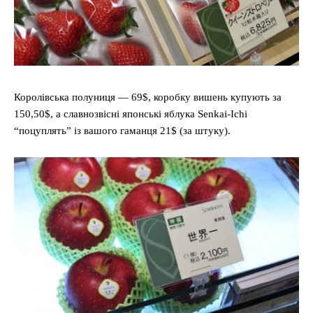
Королівська полуниця — 69$, коробку вишень купують за
150,50$, а славнозвісні японські яблука Senkai-Ichi
“поцуплять” із вашого гаманця 21$ (за штуку).