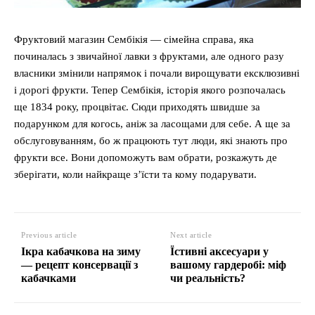
Фруктовий магазин Сембікія — сімейна справа, яка
починалась з звичайної лавки з фруктами, але одного разу
власники змінили напрямок і почали вирощувати ексклюзивні
і дорогі фрукти. Тепер Сембікія, історія якого розпочалась
ще 1834 року, процвітає. Сюди приходять швидше за
подарунком для когось, аніж за ласощами для себе. А ще за
обслуговуванням, бо ж працюють тут люди, які знають про
фрукти все. Вони допоможуть вам обрати, розкажуть де
зберігати, коли найкраще з’їсти та кому подарувати.
Previous article
Next article
Ікра кабачкова на зиму
Їстивні аксесуари у
— рецепт консервації з
вашому гардеробі: міф
кабачками
чи реальність?