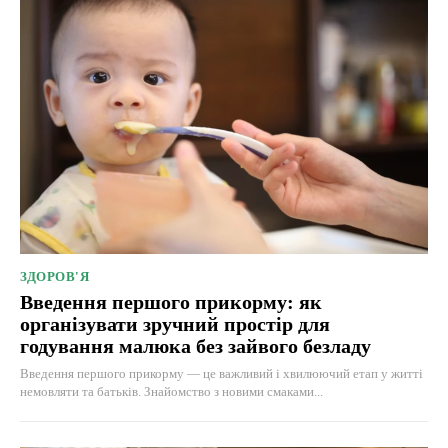
ЗДОРОВ'Я
Введення першого прикорму: як
організувати зручний простір для
годування малюка без зайвого безладу
Введення першого прикорму — це важливий і хвилюючий етап у житті
немовляти та батьків. Знайомство з новими смаками...