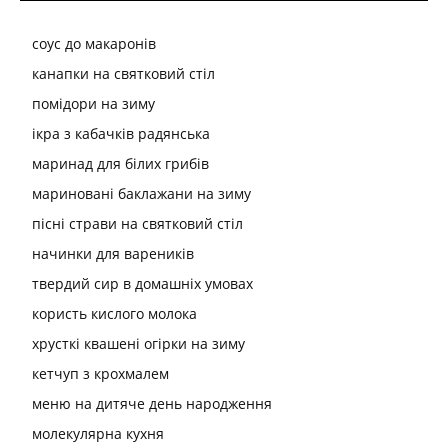
соус до макаронів
канапки на святковий стіл
помідори на зиму
ікра з кабачків радянська
маринад для білих грибів
мариновані баклажани на зиму
пісні страви на святковий стіл
начинки для вареників
твердий сир в домашніх умовах
користь кислого молока
хрусткі квашені огірки на зиму
кетчуп з крохмалем
меню на дитяче день народження
молекулярна кухня