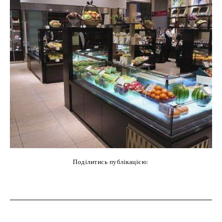
Поділитись публікацією:
cebook
Twitter
Pinterest
WhatsAp