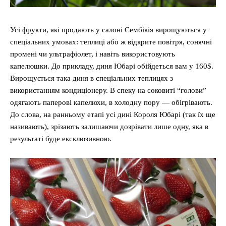
Усі фрукти, які продають у салоні Сембікія вирощуються у
спеціальних умовах: теплиці або ж відкрите повітря, сонячні
промені чи ультрафіолет, і навіть використовують
капелюшки. До прикладу, диня Юбарі обійдеться вам у 160$.
Вирощується така диня в спеціальних теплицях з
використанням кондиціонеру. В спеку на соковиті “голови”
одягають паперові капелюхи, в холодну пору — обігрівають.
До слова, на ранньому етапі усі дині Короля Юбарі (так їх ще
називають), зрізають залишаючи дозрівати лише одну, яка в
результаті буде ексклюзивною.