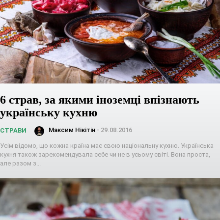
6 страв, за якими іноземці впізнають
українську кухню
Максим Нікітін
-
29.08.2016
СТРАВИ
Усім відомо, що кожна країна має свою національну кухню. Українська
кухня також зарекомендувала себе чи не в усьому світі. Вона проста,
але разом з...