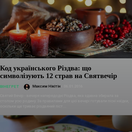
Код українського Різдва: що
символізують 12 страв на Святвечір
Максим Нікітін
-
06.01.2016
ВІНЕГРЕТ
Святий Вечір - вечеря напередодні Різдва, яка здавна збирала за
столом усю родину. За правилами для цієї вечері готували пісні наїдки,
оскільки ще триває різдвяний піст....