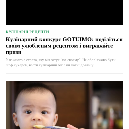
КУЛІНАРНІ РЕЦЕПТИ
Кулінарний конкурс GOTUIMO: поділіться
своїм улюбленим рецептом і вигравайте
призи
У кожного є страва, яку він готує “по-своєму”. Не обов’язково бути
шеф-кухарем, вести кулінарний блог чи мати ідеальну...