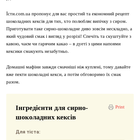
Їсти.com.ua пропонує для вас простий та економний рецепт
шоколадних кексів для тих, хто полюбляє випічку з сиром.
Приготувати таке сирно-шоколадне диво зовсім нескладно, а
який чудовий смак і вигляд у розрізі! Спечіть та скуштуйте з
кавою, чаєм чи гарячим какао – в дуеті з цими напоями
кексики смакують незабутньо.
Домашні мафіни завжди смачніші ніж куплені, тому давайте
вже пекти шоколадні кекси, а потім обговоримо їх смак
разом.
Інгредієнти для сирно-
Print
шоколадних кексів
Для тіста: