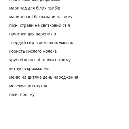
маринад для білих грибів
мариновані баклажани на зиму
пісні страви на святковий стіл
начинки для вареників
твердий сир в домашніх умовах
користь кислого молока
хрусткі квашені огірки на зиму
кетчуп з крохмалем
меню на дитяче день народження
молекулярна кухня
пісні про їжу