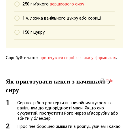
250 г м’якого
вершкового сиру
1 ч. ложка ванільного цукру або кориці
150 г цукру
Спробуйте також
приготувати сирні кексики у формочках
.
Як приготувати кекси з начинкою з
Print
сиру
Сир потрібно розтерти зі звичайним цукром та
ванільним до однорідності маси. Якщо сир
сухуватий, пропустити його через м’ясорубку або
збити у блендері.
Просіяне борошно змішати з розпушувачем і какао.