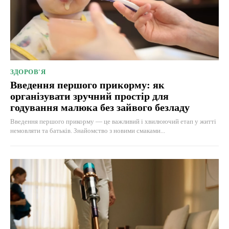
ЗДОРОВ'Я
Введення першого прикорму: як
організувати зручний простір для
годування малюка без зайвого безладу
Введення першого прикорму — це важливий і хвилюючий етап у житті
немовляти та батьків. Знайомство з новими смаками...