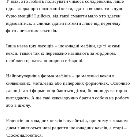
У всіх, хто любить поласувати чимось солоденьким, лише
одна згадка про шоколадні кекси, здатна викликати в душі
бурю емоцій! І дійсно, від такої смакоти мало хто здатен
відмовитись, а слинки здатні потекти лише від перегляду
фото апетитних кексиків.
Інша назва цих ласощів – шоколадні мафіни, це ті ж самі
кекси, тільки так їх переважно називають за кордоном,
особливо ця назва поширена в Європі.
Найпопулярніша форма мафінів – це маленькі кекси в
силіконових, металевих або паперових формочках. Особливо
ласощі такої форми подобаються дітям, бо вони дуже гарно
виглядають. А ще такі кекси зручно брати з собою на роботу
або в школу.
Рецептів шоколадних кексів існує безліч, при чому з кожним
днем з’являються нові рецепти шоколадних кексів, а старі –
удосконалюються.