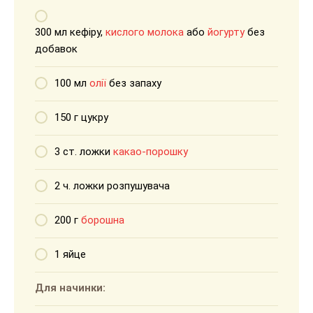
300 мл кефіру,
кислого молока
або
йогурту
без
добавок
100 мл
олії
без запаху
150 г цукру
3 ст. ложки
какао-порошку
2 ч. ложки розпушувача
200 г
борошна
1 яйце
Для начинки: