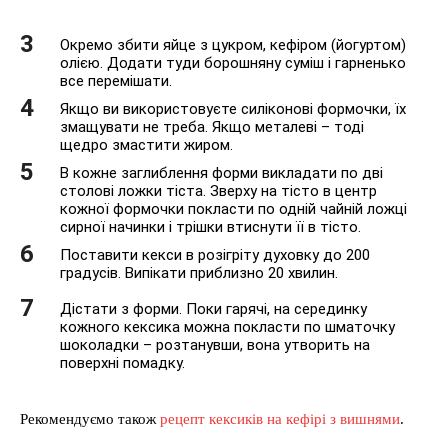
Окремо збити яйце з цукром, кефіром (йогуртом)
олією. Додати туди борошняну суміш і гарненько
все перемішати.
Якщо ви використовуєте силіконові формочки, їх
змащувати не треба. Якщо металеві – тоді
щедро змастити жиром.
В кожне заглиблення форми викладати по дві
столові ложки тіста. Зверху на тісто в центр
кожної формочки покласти по одній чайній ложці
сирної начинки і трішки втиснути її в тісто.
Поставити кекси в розігріту духовку до 200
градусів. Випікати приблизно 20 хвилин.
Дістати з форми. Поки гарячі, на серединку
кожного кексика можна покласти по шматочку
шоколадки – розтанувши, вона утворить на
поверхні помадку.
Рекомендуємо також
рецепт кексиків на кефірі з вишнями
.