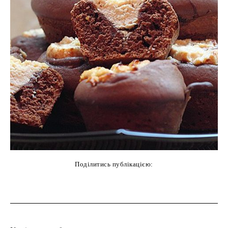
Поділитись публікацією:
cebook
Twitter
Pinterest
WhatsAp