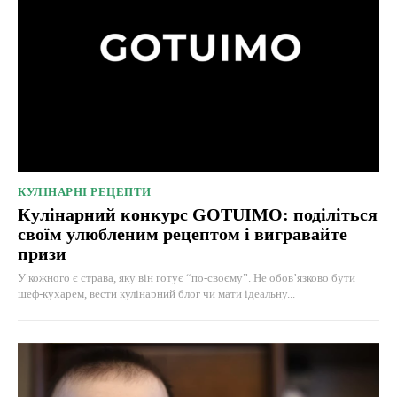
КУЛІНАРНІ РЕЦЕПТИ
Кулінарний конкурс GOTUIMO: поділіться
своїм улюбленим рецептом і вигравайте
призи
У кожного є страва, яку він готує “по-своєму”. Не обов’язково бути
шеф-кухарем, вести кулінарний блог чи мати ідеальну...