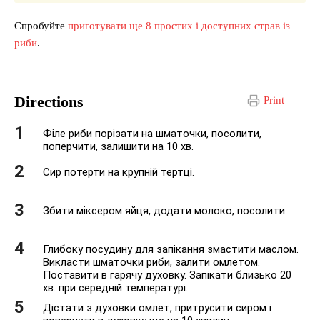
Спробуйте
приготувати ще 8 простих і доступних страв із
риби
.
Directions
Print
Філе риби порізати на шматочки, посолити,
поперчити, залишити на 10 хв.
Сир потерти на крупній тертці.
Збити міксером яйця, додати молоко, посолити.
Глибоку посудину для запікання змастити маслом.
Викласти шматочки риби, залити омлетом.
Поставити в гарячу духовку. Запікати близько 20
хв. при середній температурі.
Дістати з духовки омлет, притрусити сиром і