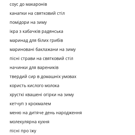
соус до макаронів
канапки на святковий стіл
помідори на зиму
ікра з кабачків радянська
маринад для білих грибів
мариновані баклажани на зиму
пісні страви на святковий стіл
начинки для вареників
твердий сир в домашніх умовах
користь кислого молока
хрусткі квашені огірки на зиму
кетчуп з крохмалем
меню на дитяче день народження
молекулярна кухня
пісні про їжу