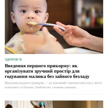
ЗДОРОВ'Я
Введення першого прикорму: як
організувати зручний простір для
годування малюка без зайвого безладу
Введення першого прикорму — це важливий і хвилюючий етап у житті
немовляти та батьків. Знайомство з новими смаками...