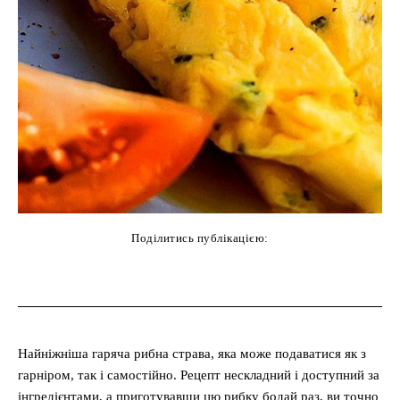
Поділитись публікацією:
cebook
Twitter
Pinterest
WhatsAp
Найніжніша гаряча рибна страва, яка може подаватися як з
гарніром, так і самостійно. Рецепт нескладний і доступний за
інгредієнтами, а приготувавши цю рибку бодай раз, ви точно