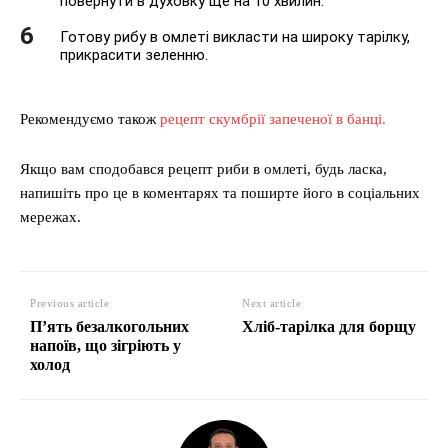
повернути в духовку ще на 10 хвилин.
Готову рибу в омлеті викласти на широку тарілку,
прикрасити зеленню.
Рекомендуємо також
рецепт скумбрії запеченої в банці.
Якщо вам сподобався рецепт риби в омлеті, будь ласка,
напишіть про це в коментарях та поширте його в соціальних
мережах.
Previous article
Next article
П’ять безалкогольних
Хліб-тарілка для борщу
напоїв, що зігріють у
холод