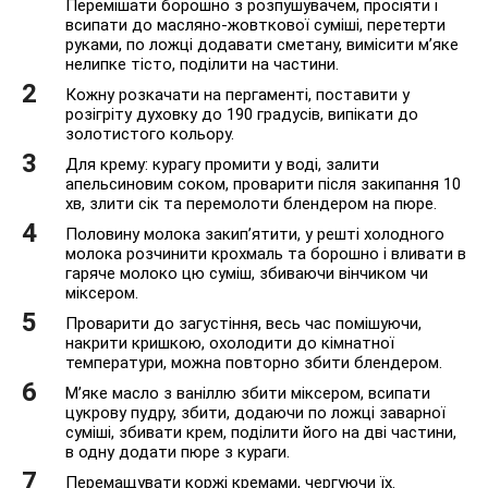
Перемішати борошно з розпушувачем, просіяти і
всипати до масляно-жовткової суміші, перетерти
руками, по ложці додавати сметану, вимісити м’яке
нелипке тісто, поділити на частини.
Кожну розкачати на пергаменті, поставити у
розігріту духовку до 190 градусів, випікати до
золотистого кольору.
Для крему: курагу промити у воді, залити
апельсиновим соком, проварити після закипання 10
хв, злити сік та перемолоти блендером на пюре.
Половину молока закип’ятити, у решті холодного
молока розчинити крохмаль та борошно і вливати в
гаряче молоко цю суміш, збиваючи вінчиком чи
міксером.
Проварити до загустіння, весь час помішуючи,
накрити кришкою, охолодити до кімнатної
температури, можна повторно збити блендером.
М’яке масло з ваніллю збити міксером, всипати
цукрову пудру, збити, додаючи по ложці заварної
суміші, збивати крем, поділити його на дві частини,
в одну додати пюре з кураги.
Перемащувати коржі кремами, чергуючи їх.