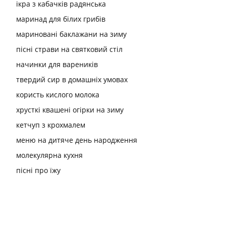
ікра з кабачків радянська
маринад для білих грибів
мариновані баклажани на зиму
пісні страви на святковий стіл
начинки для вареників
твердий сир в домашніх умовах
користь кислого молока
хрусткі квашені огірки на зиму
кетчуп з крохмалем
меню на дитяче день народження
молекулярна кухня
пісні про їжу