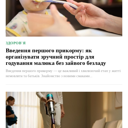
ЗДОРОВ'Я
Введення першого прикорму: як
організувати зручний простір для
годування малюка без зайвого безладу
Введення першого прикорму — це важливий і хвилюючий етап у житті
немовляти та батьків. Знайомство з новими смаками...