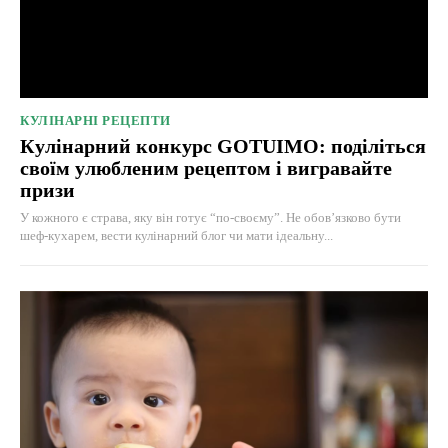
КУЛІНАРНІ РЕЦЕПТИ
Кулінарний конкурс GOTUIMO: поділіться
своїм улюбленим рецептом і вигравайте
призи
У кожного є страва, яку він готує “по-своєму”. Не обов’язково бути
шеф-кухарем, вести кулінарний блог чи мати ідеальну...