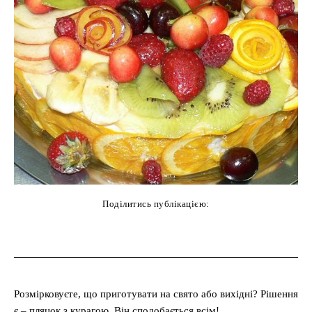
Поділитись публікацією:
cebook
Twitter
Pinterest
WhatsAp
Розмірковуєте, що приготувати на свято або вихідні? Рішення
є – пляцок з курагою. Він сподобається всім!