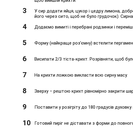
щоб вийшли крихти.
У сир додати яйця, цукор і цедру лимона, доб
його через сито, щоб не було грудочок). Сирна
Додаємо вимиті і перебрані родзинки і перемі
Форму (найкраще роз’ємну) встелити пергамен
Висипати 2/3 тіста-крихт. Розрівняти, щоб бул
На крихти ложкою викласти всю сирну масу.
Зверху – рештою крихт рівномірно закрити шар
Поставити у розігріту до 180 градусів духовку 
Готовий пиріг не діставати з форми до повно