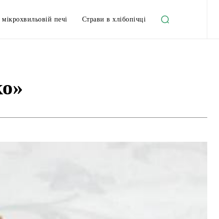
 мікрохвильовій печі
Страви в хлібопічці
ко»