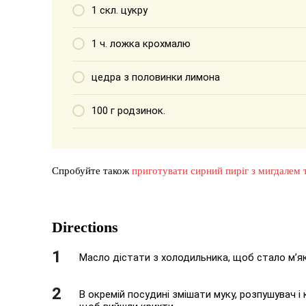
1 скл. цукру
1 ч. ложка крохмалю
цедра з половинки лимона
100 г родзинок.
Спробуйте також
приготувати сирний пиріг з мигдалем
Directions
Масло дістати з холодильника, щоб стало м’як
В окремій посудині змішати муку, розпушувач і 