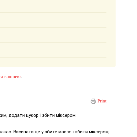
 та вишнею
.
Print
им, додати цукор і збити міксером.
какао. Висипати це у збите масло і збити міксером,