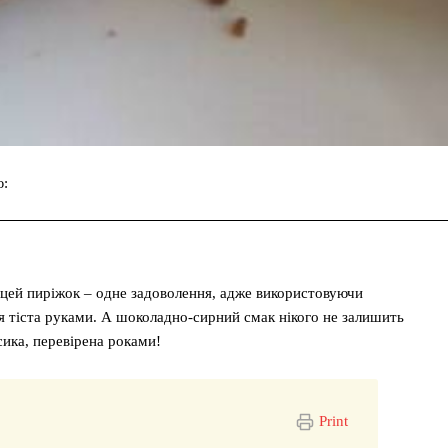
ю:
Facebook
Twitter
Pinterest
 цей пиріжок – одне задоволення, адже використовуючи
я тіста руками. А шоколадно-сирний смак нікого не залишить
сика, перевірена роками!
Print