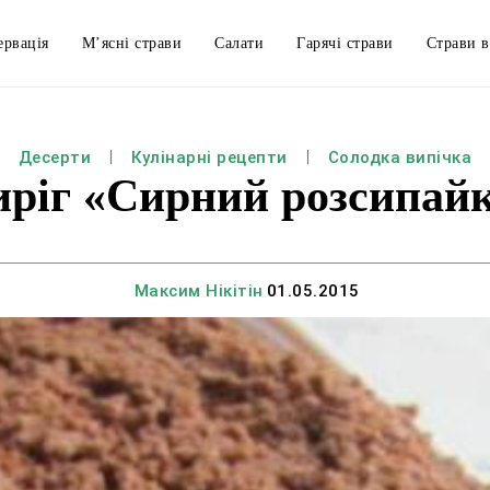
ервація
М’ясні страви
Салати
Гарячі страви
Страви в
Десерти
Кулінарні рецепти
Солодка випічка
ріг «Сирний розсипай
Максим Нікітін
01.05.2015