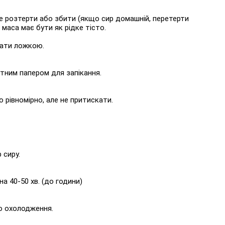
ре розтерти або збити (якщо сир домашній, перетерти
 маса має бути як рідке тісто.
шати ложкою.
тним папером для запікання.
о рівномірно, але не притискати.
 сиру.
на 40-50 хв. (до години)
го охолодження.