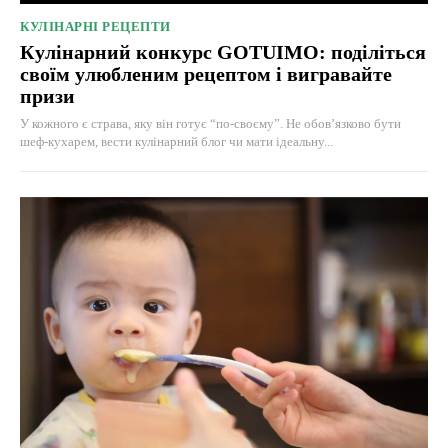
КУЛІНАРНІ РЕЦЕПТИ
Кулінарний конкурс GOTUIMO: поділіться
своїм улюбленим рецептом і вигравайте
призи
У кожного є страва, яку він готує “по-своєму”. Не обов’язково бути
шеф-кухарем, вести кулінарний блог чи мати ідеальну...