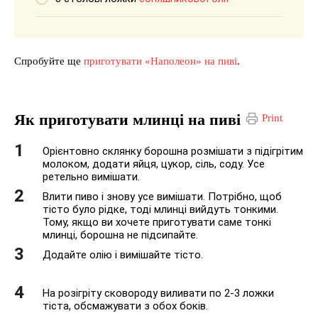
Спробуйте ще
приготувати «Наполеон» на пиві
.
Як приготувати млинці на пиві
Print
Орієнтовно склянку борошна розмішати з підігрітим
молоком, додати яйця, цукор, сіль, соду. Усе
ретельно вимішати.
Влити пиво і знову усе вимішати. Потрібно, щоб
тісто було рідке, тоді млинці вийдуть тонкими.
Тому, якщо ви хочете приготувати саме тонкі
млинці, борошна не підсипайте.
Додайте олію і вимішайте тісто.
На розігріту сковороду виливати по 2-3 ложки
тіста, обсмажувати з обох боків.