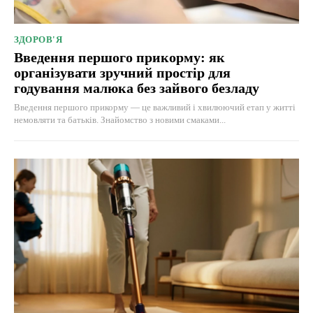
ЗДОРОВ'Я
Введення першого прикорму: як
організувати зручний простір для
годування малюка без зайвого безладу
Введення першого прикорму — це важливий і хвилюючий етап у житті
немовляти та батьків. Знайомство з новими смаками...