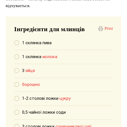
відчувається.
Інгредієнти для млинців
Print
1 склянка пива
1 склянка
молока
3
яйця
борошно
1-2 столові ложки
цукру
0,5 чайної ложки соди
3 столові ложки
соняшникової олії