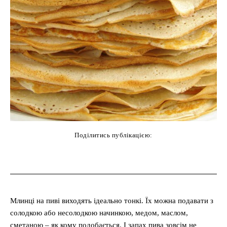
Поділитись публікацією:
cebook
Twitter
Pinterest
WhatsAp
Млинці на пиві виходять ідеально тонкі. Їх можна подавати з
солодкою або несолодкою начинкою, медом, маслом,
сметаною – як кому подобається. І запах пива зовсім не