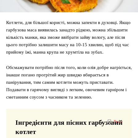
Котлети, для більшої користі, можна запекти в духовці. Якщо
гарбузова маса виявилась занадто рідкою, можна збільшити
кількість манки, яка зможе ввібрати зайву вологу, але після
цього потрібно залишити масу на 10-15 хвилин, щоб під час
прийому їжі, манна крупа не хрумтіла на зубах.
Обсмажувати потрібно після того, коли олія добре нагріється,
інакше погано прогрітий жир швидко вбирається в
панірування, тим самим котлети можуть приставати.
Подавати в гарячому вигляді з легким, овочевим гарніром і
сметанним соусом з часником та зеленню.
Інгредієнти для пісних гарбузовий
Print
котлет