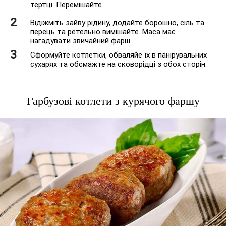
тертці. Перемішайте.
Відіжміть зайву рідину, додайте борошно, сіль та
перець та ретельно вимішайте. Маса має
нагадувати звичайний фарш.
Сформуйте котлетки, обваляйе їх в панірувальних
сухарях та обсмажте на сковорідці з обох сторін.
Гарбузові котлети з курячого фаршу