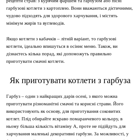
рецепти страв: з курячим фаршем та гарбузом або пісні
гарбузові котлети з картоплею. Вони вважаються дієтичними,
чудово підходять для здорового харчування, і містять
мінімум жирів та вуглеводів.
Якщо котлети з кабачків – літній варіант, то гарбузові
котлети, ідеально впишуться в осіннє меню. Також, ви
дізнаєтесь кілька порад, які допоможуть правильно
приготувати смачні котлети.
Як приготувати котлети з гарбуза
Гарбуз – один з найкращих дарів осені, з якого можна
приготувати різноманітні смачні та корисні страви. Його
використовують як основу, для приготування соковитих
котлет. Плід обирайте яскраво помаранчевого кольору, в
ньому більша кількість вітаміну А, проте не підійдуть для
харчування маленькі декоративні гарбузи. За можливості, у