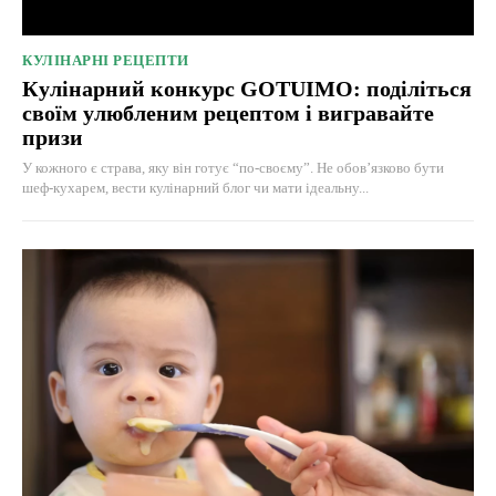
КУЛІНАРНІ РЕЦЕПТИ
Кулінарний конкурс GOTUIMO: поділіться
своїм улюбленим рецептом і вигравайте
призи
У кожного є страва, яку він готує “по-своєму”. Не обов’язково бути
шеф-кухарем, вести кулінарний блог чи мати ідеальну...