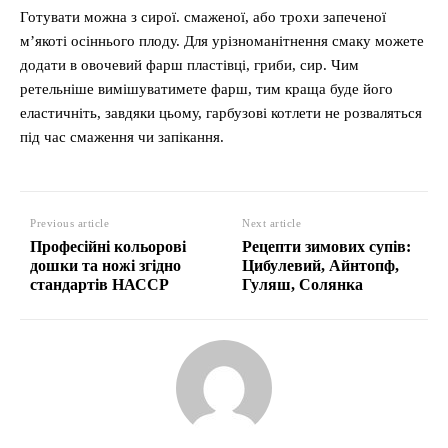
Готувати можна з сирої. смаженої, або трохи запеченої
м’якоті осіннього плоду. Для урізноманітнення смаку можете
додати в овочевий фарш пластівці, гриби, сир. Чим
ретельніше вимішуватимете фарш, тим краща буде його
еластичніть, завдяки цьому, гарбузові котлети не розваляться
під час смаження чи запікання.
Previous article
Next article
Професійні кольорові
Рецепти зимових супів:
дошки та ножі згідно
Цибулевий, Айнтопф,
стандартів НАССР
Гуляш, Солянка