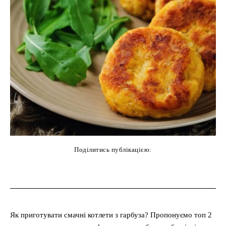
Поділитись публікацією:
cebook
Twitter
Pinterest
WhatsAp
Як приготувати смачні котлети з гарбуза? Пропонуємо топ 2