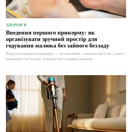
ЗДОРОВ'Я
Введення першого прикорму: як
організувати зручний простір для
годування малюка без зайвого безладу
Введення першого прикорму — це важливий і хвилюючий етап у житті
немовляти та батьків. Знайомство з новими смаками...