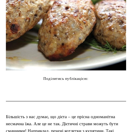
Поділитись публікацією:
cebook
Twitter
Pinterest
WhatsAp
Більшість з нас думає, що дієта – це прісна одноманітна
несмачна їжа. Але це не так. Дієтичні страви можуть бути
смачними! Наприклад, печені котлетки з курятини. Такі