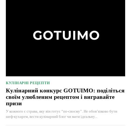
КУЛІНАРНІ РЕЦЕПТИ
Кулінарний конкурс GOTUIMO: поділіться
своїм улюбленим рецептом і вигравайте
призи
У кожного є страва, яку він готує “по-своєму”. Не обов’язково бути
шеф-кухарем, вести кулінарний блог чи мати ідеальну...