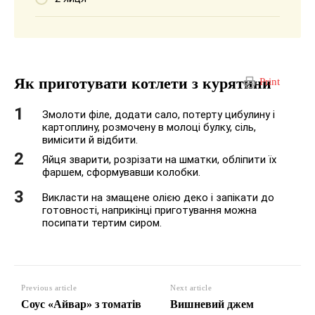
Як приготувати котлети з курятини
Print
Змолоти філе, додати сало, потерту цибулину і
картоплину, розмочену в молоці булку, сіль,
вимісити й відбити.
Яйця зварити, розрізати на шматки, обліпити їх
фаршем, сформувавши колобки.
Викласти на змащене олією деко і запікати до
готовності, наприкінці приготування можна
посипати тертим сиром.
Previous article
Next article
Соус «Айвар» з томатів
Вишневий джем