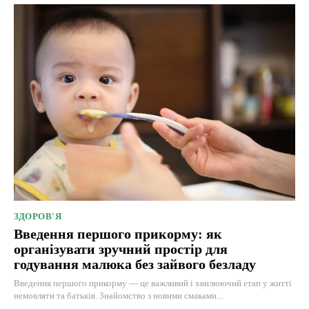
ЗДОРОВ'Я
Введення першого прикорму: як
організувати зручний простір для
годування малюка без зайвого безладу
Введення першого прикорму — це важливий і хвилюючий етап у житті
немовляти та батьків. Знайомство з новими смаками...