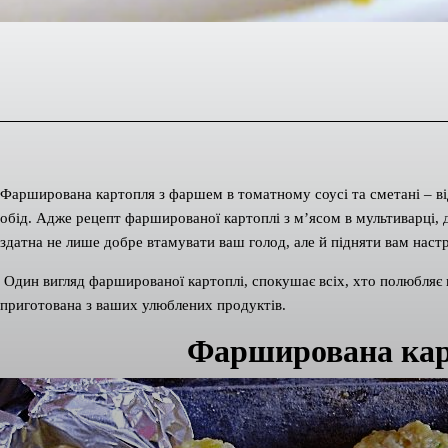
Фарширована картопля з фаршем в томатному соусі та сметані – від
обід. Адже рецепт фаршированої картоплі з м’ясом в мультиварці, 
здатна не лише добре втамувати ваш голод, але й підняти вам нас
Один вигляд фаршированої картоплі, спокушає всіх, хто полюбляє
приготована з ваших улюблених продуктів.
Фарширована кар