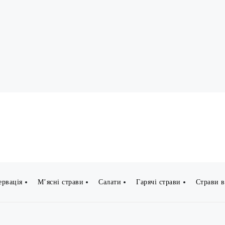
ервація
М’ясні страви
Салати
Гарячі страви
Страви в