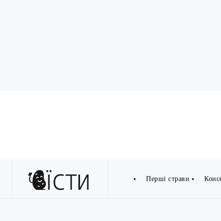
Перші страви
Конс