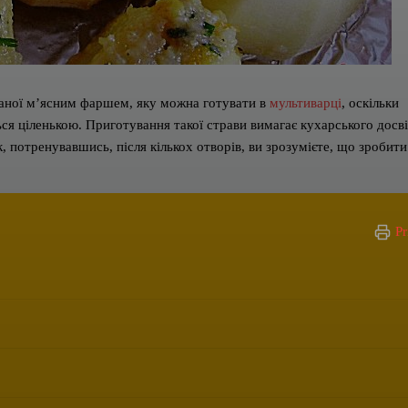
ваної м’ясним фаршем, яку можна готувати в
мультиварці
, оскільки
ться ціленькою. Приготування такої страви вимагає кухарського досв
 потренувавшись, після кількох отворів, ви зрозумієте, що зробити
Pr