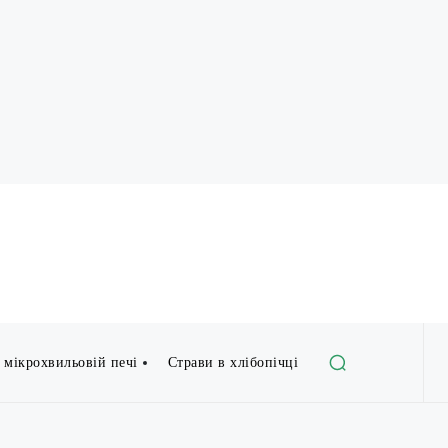
 мікрохвильовій печі
Страви в хлібопічці