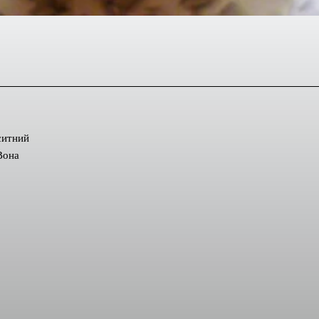
ситний
Вона