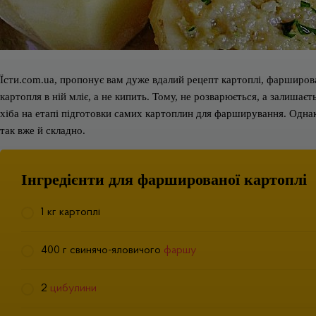
Їсти.com.ua, пропонує вам дуже вдалий рецепт картоплі, фарширо
картопля в ній мліє, а не кипить. Тому, не розварюється, а залишає
хіба на етапі підготовки самих картоплин для фарширування. Однак,
так вже й складно.
Інгредієнти для фаршированої картоплі
1 кг картоплі
400 г свинячо-яловичого
фаршу
2
цибулини