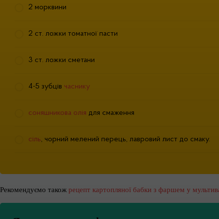
2 морквини
2 ст. ложки томатної пасти
3 ст. ложки сметани
4-5 зубців
часнику
соняшникова олія
для смаження
cіль
, чорний мелений перець, лавровий лист до смаку.
Рекомендуємо також
рецепт картопляної бабки з фаршем у мультив