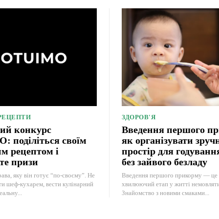
 РЕЦЕПТИ
ЗДОРОВ'Я
ий конкурс
Введення першого п
 поділіться своїм
як організувати зруч
м рецептом і
простір для годуван
те призи
без зайвого безладу
ава, яку він готує “по-своєму”. Не
Введення першого прикорму — це 
ти шеф-кухарем, вести кулінарний
хвилюючий етап у житті немовляти 
еальну...
Знайомство з новими смаками...