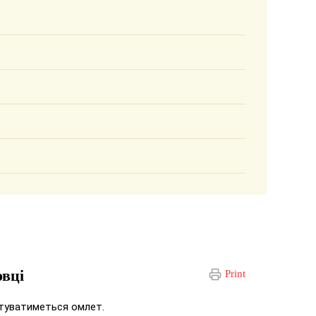
овці
Print
отуватиметься омлет.