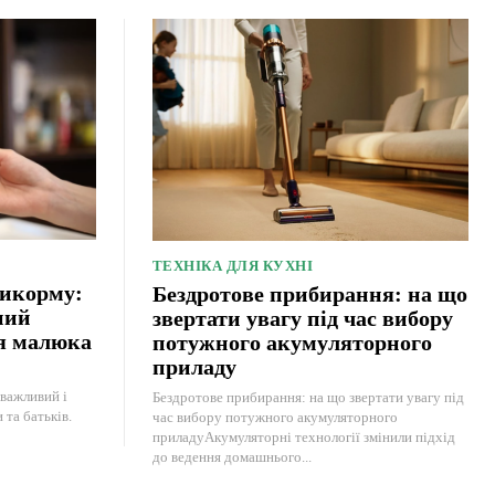
ТЕХНІКА ДЛЯ КУХНІ
рикорму:
Бездротове прибирання: на що
ний
звертати увагу під час вибору
ня малюка
потужного акумуляторного
приладу
важливий і
Бездротове прибирання: на що звертати увагу під
та батьків.
час вибору потужного акумуляторного
приладуАкумуляторні технології змінили підхід
до ведення домашнього...