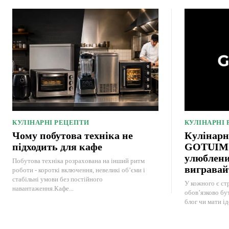
КУЛІНАРНІ РЕЦЕПТИ
КУЛІНАРНІ
Чому побутова техніка не
Кулінарн
підходить для кафе
GOTUIMO:
улюблени
Побутова техніка розрахована на інший ритм
вигравай
роботи - короткі включення, невеликі об’єми і
стабільні умови без постійного
У кожного є стр
навантаження.Кафе...
обов’язково бу
блог чи мати ід