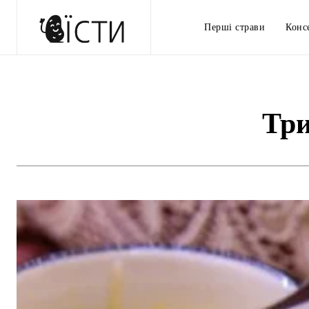
Перші страви
Конс
Три