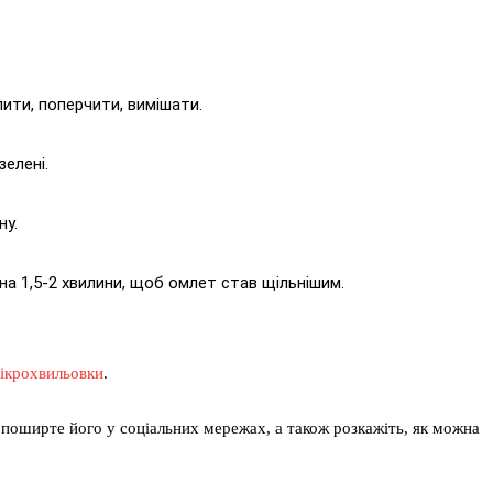
ити, поперчити, вимішати.
елені.
ну.
а 1,5-2 хвилини, щоб омлет став щільнішим.
мікрохвильовки
.
поширте його у соціальних мережах, а також розкажіть, як можна