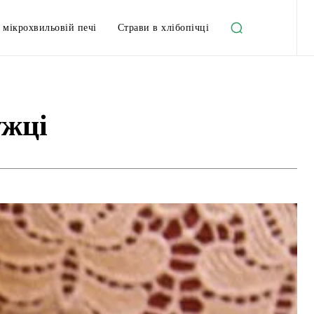
 мікрохвильовій печі
Страви в хлібопічці
ужці