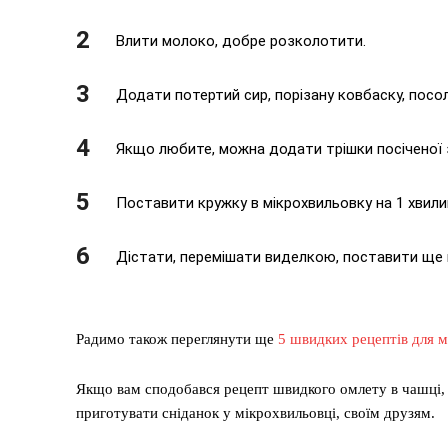
Влити молоко, добре розколотити.
Додати потертий сир, порізану ковбаску, посол
Якщо любите, можна додати трішки посіченої з
Поставити кружку в мікрохвильовку на 1 хвили
Дістати, перемішати виделкою, поставити ще н
Радимо також переглянути ще
5 швидких рецептів для 
Якщо вам сподобався рецепт швидкого омлету в чашці, 
приготувати сніданок у мікрохвильовці, своїм друзям.