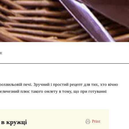
ю:
Facebook
Twitter
Pinterest
рохвильовій печі. Зручний і простий рецепт для тих, хто вічно
величезний плюс такого омлету в тому, що при готуванні
 в кружці
Print