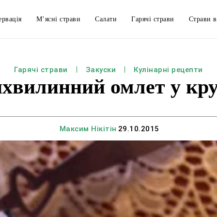
ервація
М’ясні страви
Салати
Гарячі страви
Страви в
Гарячі страви
Закуски
Кулінарні рецепти
хвилинний омлет у кр
Максим Нікітін
29.10.2015