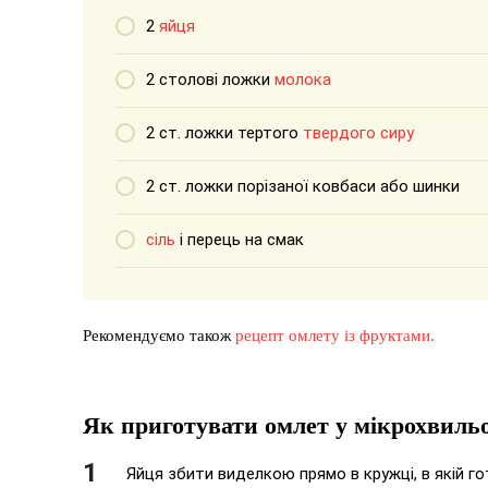
2
яйця
2 столові ложки
молока
2 ст. ложки тертого
твердого сиру
2 ст. ложки порізаної ковбаси або шинки
сіль
і перець на смак
Рекомендуємо також
рецепт омлету із фруктами.
Як приготувати омлет у мікрохвиль
Яйця збити виделкою прямо в кружці, в якій г