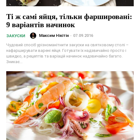
Ті ж самі яйця, тільки фаршировані:
9 варіантів начинок
Максим Нікітін
-
07.09.2016
ЗАКУСКИ
Чудовий спосіб урізноманітнити закуски на святковому столі –
нафарширувати варені яйця. Готувати їх надзвичайно просто і
швидко, а рецептів та варіацій начинок надзвичайно багато.
Зникає...