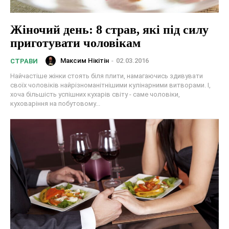
Жіночий день: 8 страв, які під силу
приготувати чоловікам
Максим Нікітін
-
02.03.2016
СТРАВИ
Найчастіше жінки стоять біля плити, намагаючись здивувати
своїх чоловіків найрізноманітнішими кулінарними витворами. І,
хоча більшість успішних кухарів світу - саме чоловіки,
куховаріння на побутовому...