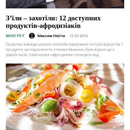
З’їли – захотіли: 12 доступних
продуктів-афродизіаків
Максим Нікітін
-
13.02.2016
ВІНЕГРЕТ
Людство завжди шукало способи підсилення гострих відчуттів. І
продукти, що підсилюють статеве бажання, були відомі ще з
давніх часів. Сама назва «афродизіак» походить від...