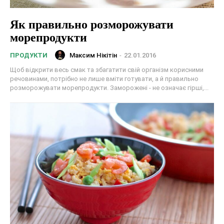
Як правильно розморожувати
морепродукти
Максим Нікітін
-
22.01.2016
ПРОДУКТИ
Щоб відкрити весь смак та збагатити свій організм корисними
речовинами, потрібно не лише вміти готувати, а й правильно
розморожувати морепродукти. Заморожені - не означає гірші,...