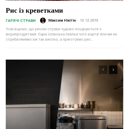
Рис із креветками
Максим Нікітін
-
13.12.2015
ГАРЯЧІ СТРАВИ
Усім відомо, що рисові страви чудово поєднуються з
морепродуктами. Одна іспанська паелья чого варта! Але ми не
стрибатимемо аж так високо, а приготуємо рис...