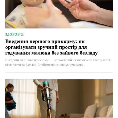
ЗДОРОВ'Я
Введення першого прикорму: як
організувати зручний простір для
годування малюка без зайвого безладу
Введення першого прикорму — це важливий і хвилюючий етап у житті
немовляти та батьків. Знайомство з новими смаками...