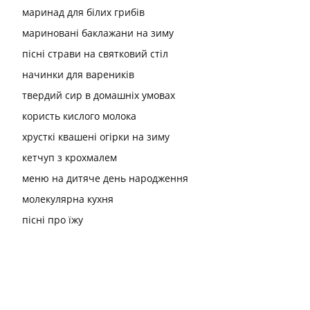
маринад для білих грибів
мариновані баклажани на зиму
пісні страви на святковий стіл
начинки для вареників
твердий сир в домашніх умовах
користь кислого молока
хрусткі квашені огірки на зиму
кетчуп з крохмалем
меню на дитяче день народження
молекулярна кухня
пісні про їжу