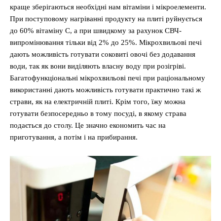
краще зберігаються необхідні нам вітаміни і мікроелементи.
При поступовому нагріванні продукту на плиті руйнується
до 60% вітаміну С, а при швидкому за рахунок СВЧ-
випромінювання тільки від 2% до 25%. Мікрохвильові печі
дають можливість готувати соковиті овочі без додавання
води, так як вони виділяють власну воду при розігріві.
Багатофункціональні мікрохвильові печі при раціональному
використанні дають можливість готувати практично такі ж
страви, як на електричній плиті. Крім того, їжу можна
готувати безпосередньо в тому посуді, в якому страва
подається до столу. Це значно економить час на
приготування, а потім і на прибирання.