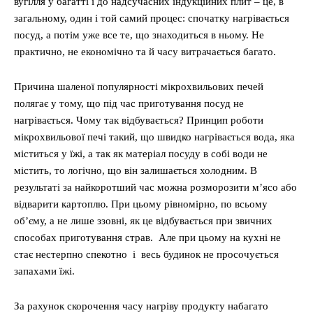
вугілля у багатті і до надсучасних індукційних плит – це, в
загальному, один і той самий процес: спочатку нагрівається
посуд, а потім уже все те, що знаходиться в ньому. Не
практично, не економічно та й часу витрачається багато.
Причина шаленої популярності мікрохвильових печей
полягає у тому, що під час приготування посуд не
нагрівається. Чому так відбувається? Принцип роботи
мікрохвильової печі такий, що швидко нагрівається вода, яка
міститься у їжі, а так як матеріал посуду в собі води не
містить, то логічно, що він залишається холодним. В
результаті за найкоротший час можна розморозити м’ясо або
відварити картоплю. При цьому рівномірно, по всьому
об’єму, а не лише ззовні, як це відбувається при звичних
способах приготування страв. Але при цьому на кухні не
стає нестерпно спекотно і весь будинок не просочується
запахами їжі.
За рахунок скорочення часу нагріву продукту набагато