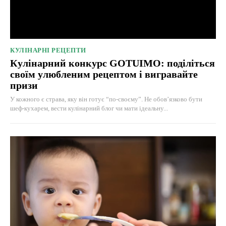
КУЛІНАРНІ РЕЦЕПТИ
Кулінарний конкурс GOTUIMO: поділіться
своїм улюбленим рецептом і вигравайте
призи
У кожного є страва, яку він готує “по-своєму”. Не обов’язково бути
шеф-кухарем, вести кулінарний блог чи мати ідеальну...