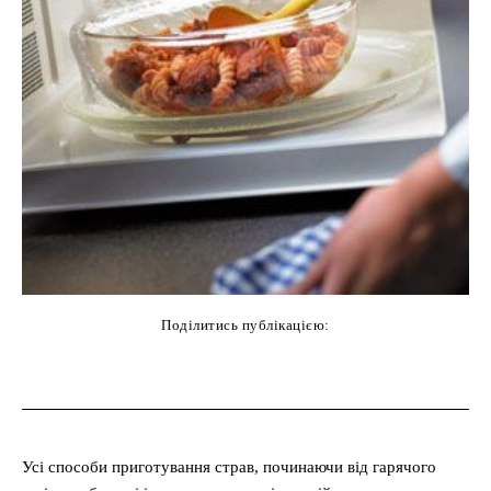
Поділитись публікацією:
cebook
Twitter
Pinterest
WhatsAp
Усі способи приготування страв, починаючи від гарячого