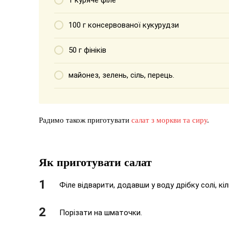
1 куряче філе
100 г консервованої кукурудзи
50 г фініків
майонез, зелень, сіль, перець.
Радимо також приготувати
салат з моркви та сиру
.
Як приготувати салат
Філе відварити, додавши у воду дрібку солі, к
Порізати на шматочки.