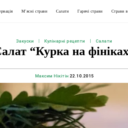
ервація
М’ясні страви
Салати
Гарячі страви
Страви в
Закуски
Кулінарні рецепти
Салати
алат “Курка на фініка
Максим Нікітін
22.10.2015