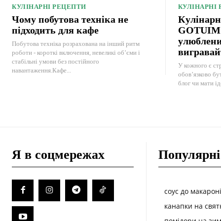
КУЛІНАРНІ РЕЦЕПТИ
КУЛІНАРНІ
Чому побутова техніка не
Кулінарн
підходить для кафе
GOTUIMO:
улюблени
Побутова техніка розрахована на інший ритм
вигравай
роботи - короткі включення, невеликі об’єми і
стабільні умови без постійного
У кожного є стр
навантаження.Кафе...
обов’язково бу
блог чи мати ід
Я в соцмережах
Популярні
соус до макарон
канапки на свят
помідори на зим