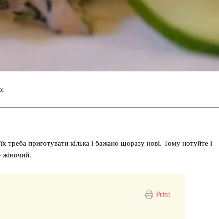
ю:
Facebook
Twitter
Pinterest
я їх треба приготувати кілька і бажано щоразу нові. Тому нотуйте і
– жіночий.
Print