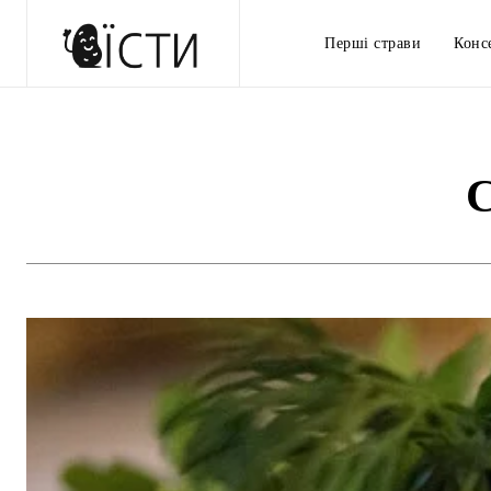
Перші страви
Конс
С