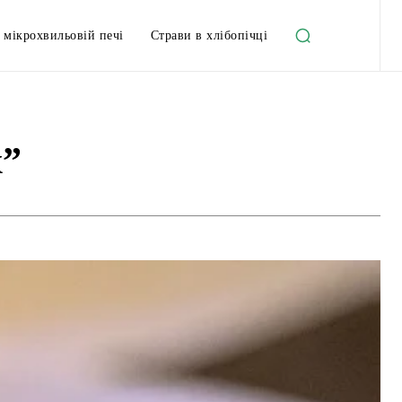
 мікрохвильовій печі
Страви в хлібопічці
х”