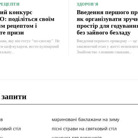
 РЕЦЕПТИ
ЗДОРОВ'Я
ий конкурс
Введення першого п
 поділіться своїм
як організувати зруч
м рецептом і
простір для годуван
те призи
без зайвого безладу
ава, яку він готує “по-своєму”. Не
Введення першого прикорму — це 
ти шеф-кухарем, вести кулінарний
хвилюючий етап у житті немовляти 
еальну...
Знайомство з новими смаками...
 запити
ів
мариновані баклажани на зиму
ковий стіл
пісні страви на святковий стіл
у
начинки для вареників