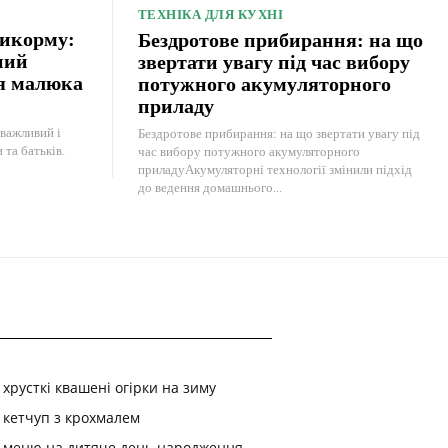
ТЕХНІКА ДЛЯ КУХНІ
рикорму:
Бездротове прибирання: на що
ний
звертати увагу під час вибору
ня малюка
потужного акумуляторного
приладу
важливий і
Бездротове прибирання: на що звертати увагу під
та батьків.
час вибору потужного акумуляторного
приладуАкумуляторні технології змінили підхід
до ведення домашнього...
хрусткі квашені огірки на зиму
кетчуп з крохмалем
меню на дитяче день народження