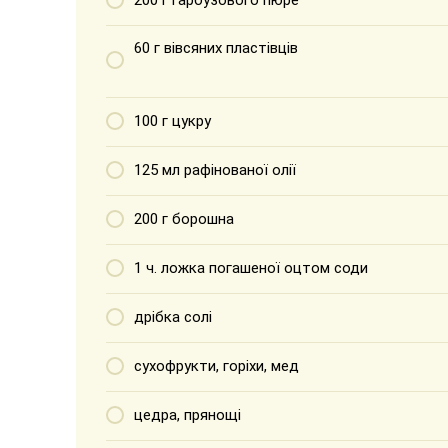
200 г гарбузового пюре
60 г вівсяних пластівців
100 г цукру
125 мл рафінованої олії
200 г борошна
1 ч. ложка погашеної оцтом соди
дрібка солі
сухофрукти, горіхи, мед
цедра, прянощі