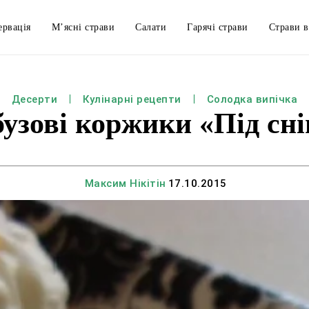
ервація
М’ясні страви
Салати
Гарячі страви
Страви в
Десерти
Кулінарні рецепти
Солодка випічка
узові коржики «Під сн
Максим Нікітін
17.10.2015