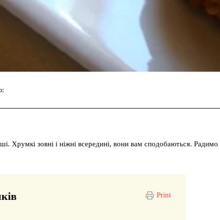
ю:
Facebook
Twitter
Pinterest
ші. Хрумкі зовні і ніжні всередині, вони вам сподобаються. Радимо
иків
Print