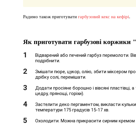
Радимо також приготувати
гарбузовий кекс на кефірі
.
Як приготувати гарбузові коржики "
Відварений або печений гарбуз перемолоти. Вівс
подрібнити.
Змішати пюре, цукор, олію, збити міксером пр
дрібку солі, перемішати.
Додати просіяне борошно і вівсяні пластівці, 
цедру, прянощі, горіхи).
Застелити деко пергаментом, викласти кульки т
температури 175 градусів 15-17 хв.
Охолодити. Можна прикрасити сирним кремом (с