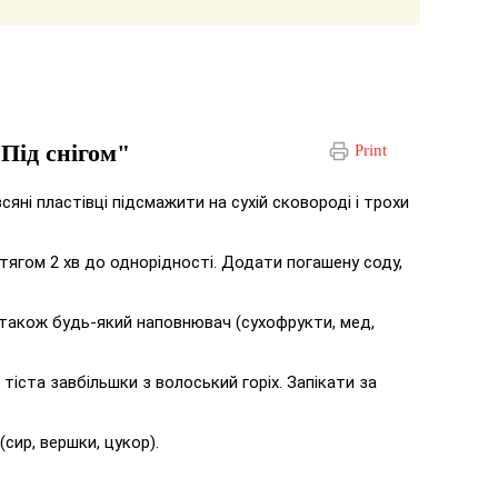
Під снігом"
Print
яні пластівці підсмажити на сухій сковороді і трохи
отягом 2 хв до однорідності. Додати погашену соду,
а також будь-який наповнювач (сухофрукти, мед,
іста завбільшки з волоський горіх. Запікати за
ир, вершки, цукор).