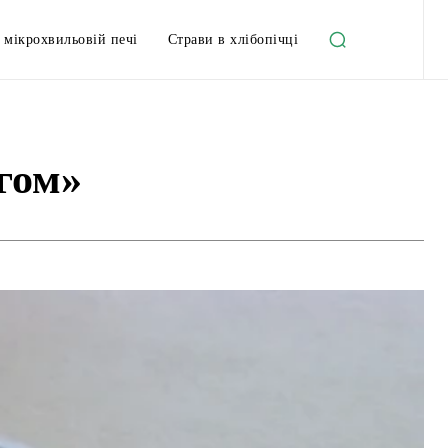
 мікрохвильовій печі
Страви в хлібопічці
ігом»