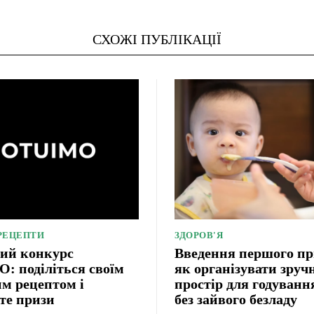
СХОЖІ ПУБЛІКАЦІЇ
 РЕЦЕПТИ
ЗДОРОВ'Я
ий конкурс
Введення першого п
 поділіться своїм
як організувати зруч
м рецептом і
простір для годуван
те призи
без зайвого безладу