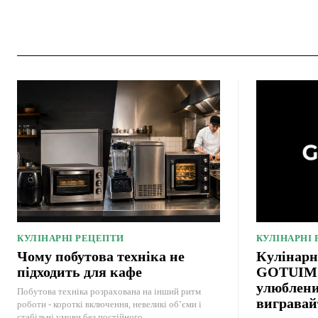
КУЛІНАРНІ РЕЦЕПТИ
КУЛІНАРНІ
Чому побутова техніка не
Кулінарн
підходить для кафе
GOTUIMO:
улюблени
Побутова техніка розрахована на інший ритм
вигравай
роботи - короткі включення, невеликі об’єми і
стабільні умови без постійного