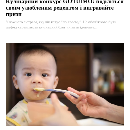
Кулінарний конкурс GOTUIMO: поділіться
своїм улюбленим рецептом і вигравайте
призи
У кожного є страва, яку він готує “по-своєму”. Не обов’язково бути
шеф-кухарем, вести кулінарний блог чи мати ідеальну...