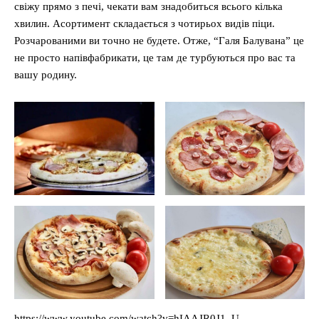
свіжу прямо з печі, чекати вам знадобиться всього кілька
хвилин. Асортимент складається з чотирьох видів піци.
Розчарованими ви точно не будете. Отже, “Галя Балувана” це
не просто напівфабрикати, це там де турбуються про вас та
вашу родину.
https://www.youtube.com/watch?v=hIAAJR0J1_U