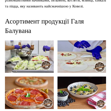
різноманітними начинками, пельмені, котлети, млинці, хінкалі
та піцца, яку називають найсмачнішою у Ковелі.
Асортимент продукції Галя
Балувана