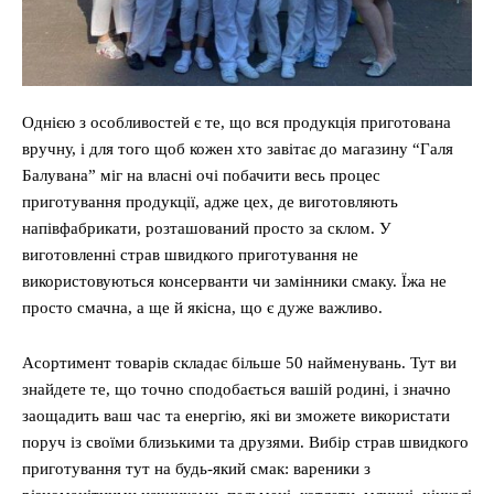
Однією з особливостей є те, що вся продукція приготована
вручну, і для того щоб кожен хто завітає до магазину “Галя
Балувана” міг на власні очі побачити весь процес
приготування продукції, адже цех, де виготовляють
напівфабрикати, розташований просто за склом. У
виготовленні страв швидкого приготування не
використовуються консерванти чи замінники смаку. Їжа не
просто смачна, а ще й якісна, що є дуже важливо.
Асортимент товарів складає більше 50 найменувань. Тут ви
знайдете те, що точно сподобається вашій родині, і значно
заощадить ваш час та енергію, які ви зможете використати
поруч із своїми близькими та друзями. Вибір страв швидкого
приготування тут на будь-який смак: вареники з