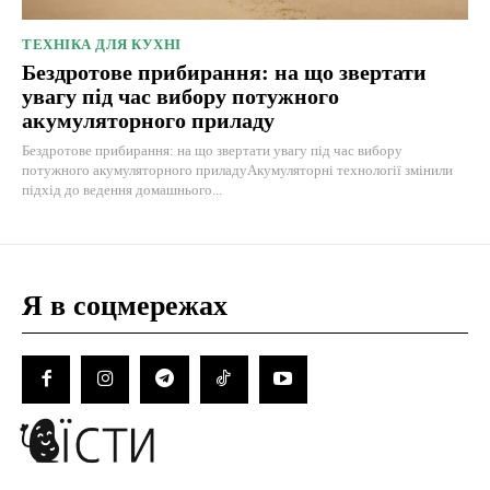
ТЕХНІКА ДЛЯ КУХНІ
Бездротове прибирання: на що звертати
увагу під час вибору потужного
акумуляторного приладу
Бездротове прибирання: на що звертати увагу під час вибору
потужного акумуляторного приладуАкумуляторні технології змінили
підхід до ведення домашнього...
Я в соцмережах