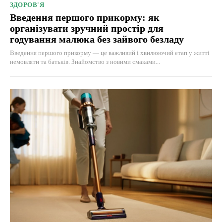
ЗДОРОВ'Я
Введення першого прикорму: як
організувати зручний простір для
годування малюка без зайвого безладу
Введення першого прикорму — це важливий і хвилюючий етап у житті
немовляти та батьків. Знайомство з новими смаками...