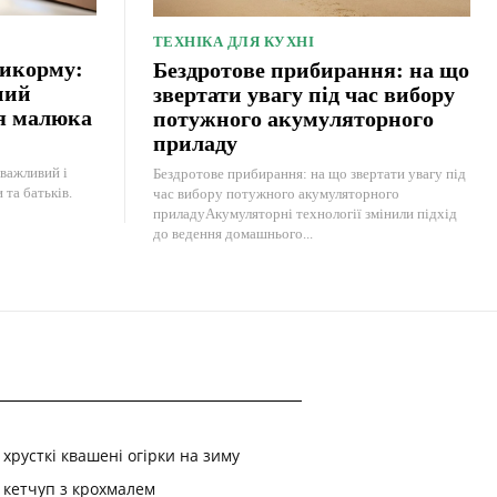
ТЕХНІКА ДЛЯ КУХНІ
рикорму:
Бездротове прибирання: на що
ний
звертати увагу під час вибору
ня малюка
потужного акумуляторного
приладу
важливий і
Бездротове прибирання: на що звертати увагу під
та батьків.
час вибору потужного акумуляторного
приладуАкумуляторні технології змінили підхід
до ведення домашнього...
хрусткі квашені огірки на зиму
кетчуп з крохмалем