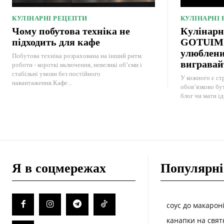
КУЛІНАРНІ РЕЦЕПТИ
КУЛІНАРНІ
Чому побутова техніка не
Кулінарн
підходить для кафе
GOTUIMO:
улюблени
Побутова техніка розрахована на інший ритм
вигравай
роботи - короткі включення, невеликі об’єми і
стабільні умови без постійного
У кожного є стр
навантаження.Кафе...
обов’язково бу
блог чи мати ід
Я в соцмережах
Популярні
соус до макарон
канапки на свят