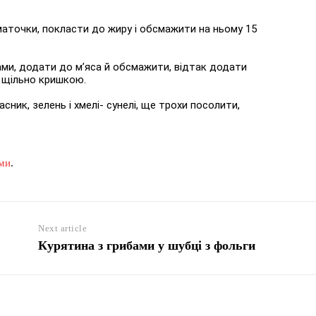
аточки, покласти до жиру і обсмажити на ньому 15
ми, додати до м’яса й обсмажити, відтак додати
и щільно кришкою.
асник, зелень і хмелі- сунелі, ще трохи посолити,
ами
.
Next article
Курятина з грибами у шубці з фольги