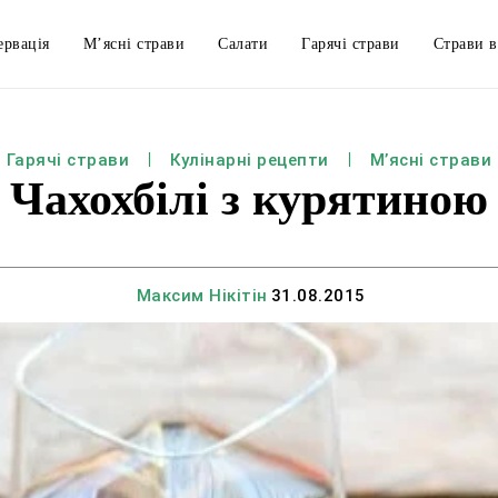
ервація
М’ясні страви
Салати
Гарячі страви
Страви в
Гарячі страви
Кулінарні рецепти
М’ясні страви
Чахохбілі з курятиною
Максим Нікітін
31.08.2015