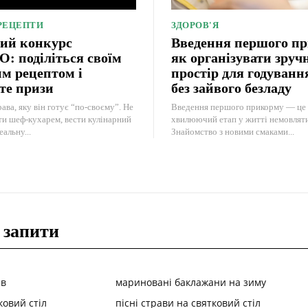
 РЕЦЕПТИ
ЗДОРОВ'Я
ий конкурс
Введення першого п
 поділіться своїм
як організувати зруч
м рецептом і
простір для годуван
те призи
без зайвого безладу
ава, яку він готує “по-своєму”. Не
Введення першого прикорму — це 
ти шеф-кухарем, вести кулінарний
хвилюючий етап у житті немовляти 
еальну...
Знайомство з новими смаками...
 запити
ів
мариновані баклажани на зиму
ковий стіл
пісні страви на святковий стіл