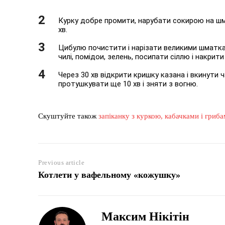
Курку добре промити, нарубати сокирою на шм
хв.
Цибулю почистити і нарізати великими шматка
чилі, помідои, зелень, посипати сіллю і накрит
Через 30 хв відкрити кришку казана і вкинути ч
протушкувати ще 10 хв і зняти з вогню.
Скуштуйте також
запіканку з куркою, кабачками і гриб
Previous article
Котлети у вафельному «кожушку»
Максим Нікітін