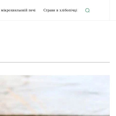
 мікрохвильовій печі
Страви в хлібопічці