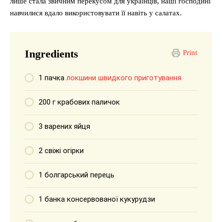
лише стала звичним перекусом для українців, наші господині
навчилися вдало використовувати її навіть у салатах.
Ingredients
Print
1 пачка
локшини швидкого приготування
200 г крабових паличок
3 варених яйця
2 свіжі огірки
1 болгарський перець
1 банка консервованої кукурудзи