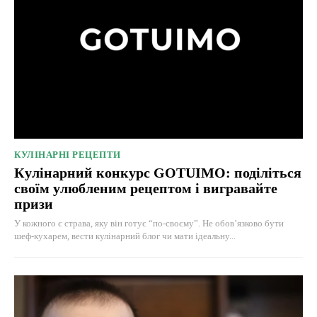
КУЛІНАРНІ РЕЦЕПТИ
Кулінарний конкурс GOTUIMO: поділіться
своїм улюбленим рецептом і вигравайте
призи
У кожного є страва, яку він готує “по-своєму”. Не обов’язково бути
шеф-кухарем, вести кулінарний блог чи мати ідеальну...