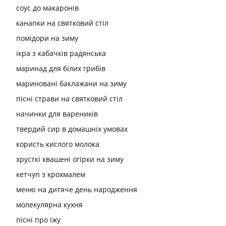
соус до макаронів
канапки на святковий стіл
помідори на зиму
ікра з кабачків радянська
маринад для білих грибів
мариновані баклажани на зиму
пісні страви на святковий стіл
начинки для вареників
твердий сир в домашніх умовах
користь кислого молока
хрусткі квашені огірки на зиму
кетчуп з крохмалем
меню на дитяче день народження
молекулярна кухня
пісні про їжу