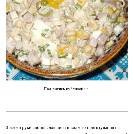
Поділитись публікацією:
cebook
Twitter
Pinterest
WhatsAp
З легкої руки японців локшина швидкого приготування не