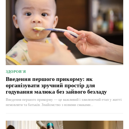
ЗДОРОВ'Я
Введення першого прикорму: як
організувати зручний простір для
годування малюка без зайвого безладу
Введення першого прикорму — це важливий і хвилюючий етап у житті
немовляти та батьків. Знайомство з новими смаками...