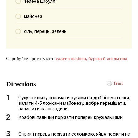
зелена цибуля
майонез
сіль, перець, зелень
Спробуйте приготувати
салат з пекінки, буряка й апельсина
.
Directions
Print
Суху локшину поламати руками на дрібні шматочки,
залити 4-5 ложками майонезу, добре перемішати,
залишити на півгодини.
Крабові палички порізати поперек кружальцями.
Огірки і перець порізати соломкою, яйця посікти не