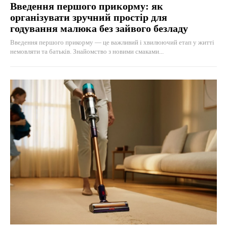
Введення першого прикорму: як
організувати зручний простір для
годування малюка без зайвого безладу
Введення першого прикорму — це важливий і хвилюючий етап у житті
немовляти та батьків. Знайомство з новими смаками...