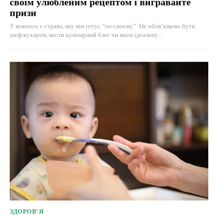
своїм улюбленим рецептом і вигравайте
призи
У кожного є страва, яку він готує “по-своєму”. Не обов’язково бути
шеф-кухарем, вести кулінарний блог чи мати ідеальну...
ЗДОРОВ'Я