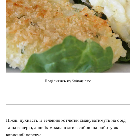
Поділитись публікацією:
cebook
Twitter
Pinterest
WhatsAp
Ніжні, пухнасті, із зеленню котлетки смакуватимуть на обід
та на вечерю, а ще їх можна взяти з собою на роботу як
корисний перекус.