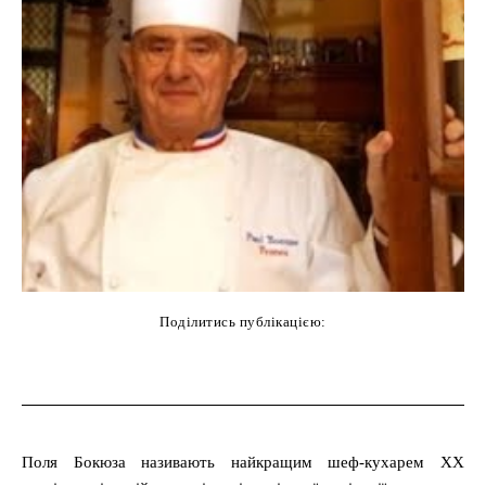
Поділитись публікацією:
cebook
Twitter
Pinterest
WhatsAp
Поля Бокюза називають найкращим шеф-кухарем ХХ