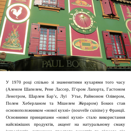
У 1970 році спільно зі знаменитими кухарями того часу
(Аленом Шапелем, Рене Лассер, П’єром Лапорта, Гастоном
Ленотром, Шарлем Бар’є, Луї Утье, Раймоном Олівером,
Полем Хеберланом та Мішелем Жераром) Бокюз став
основоположником «нової кухні» (nouvelle cuisine) у Франції.
Основними принципами «нової кухні» стало використання
найсвіжіших продуктів, акцент на натуральному смаку