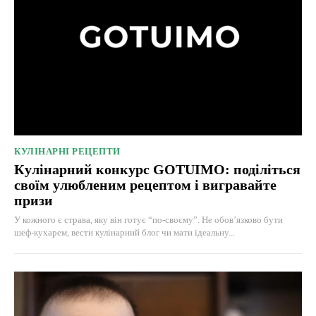
КУЛІНАРНІ РЕЦЕПТИ
Кулінарний конкурс GOTUIMO: поділіться
своїм улюбленим рецептом і вигравайте
призи
У кожного є страва, яку він готує “по-своєму”. Не обов’язково бути
шеф-кухарем, вести кулінарний блог чи мати ідеальну...