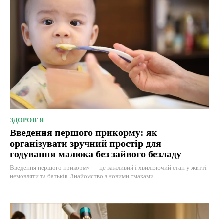
ЗДОРОВ'Я
Введення першого прикорму: як
організувати зручний простір для
годування малюка без зайвого безладу
Введення першого прикорму — це важливий і хвилюючий етап у житті
немовляти та батьків. Знайомство з новими смаками...