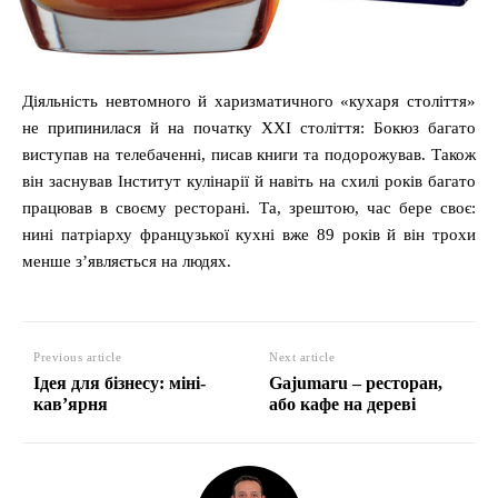
Діяльність невтомного й харизматичного «кухаря століття»
не припинилася й на початку XXI століття: Бокюз багато
виступав на телебаченні, писав книги та подорожував. Також
він заснував Інститут кулінарії й навіть на схилі років багато
працював в своєму ресторані. Та, зрештою, час бере своє:
нині патріарху французької кухні вже 89 років й він трохи
менше з’являється на людях.
Previous article
Next article
Ідея для бізнесу: міні-
Gajumaru – ресторан,
кав’ярня
або кафе на дереві