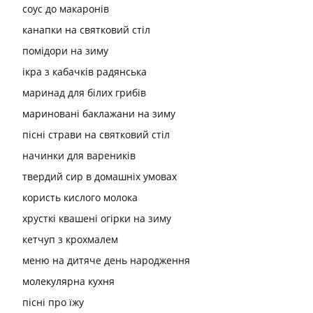
соус до макаронів
канапки на святковий стіл
помідори на зиму
ікра з кабачків радянська
маринад для білих грибів
мариновані баклажани на зиму
пісні страви на святковий стіл
начинки для вареників
твердий сир в домашніх умовах
користь кислого молока
хрусткі квашені огірки на зиму
кетчуп з крохмалем
меню на дитяче день народження
молекулярна кухня
пісні про їжу