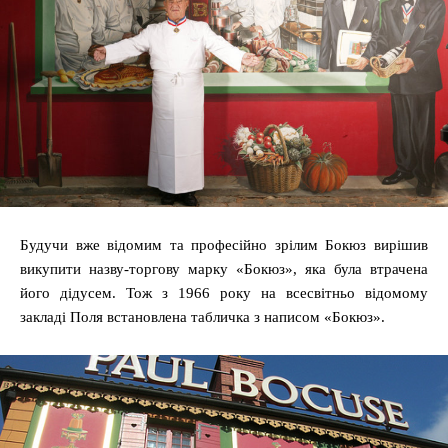
Будучи вже відомим та професійно зрілим Бокюз вирішив
викупити назву-торгову марку «Бокюз», яка була втрачена
його дідусем. Тож з 1966 року на всесвітньо відомому
закладі Поля встановлена табличка з написом «Бокюз».