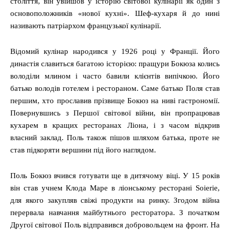
століття, він увійшов у історію світової кулінарії як один з
основоположників «нової кухні». Шеф-кухаря й до нині
називають патріархом французької кулінарії.
Відомий кулінар народився у 1926 році у Франції. Його
династія славиться багатою історією: пращури Бокюза колись
володіли млином і часто бавили клієнтів випічкою. Його
батько володів готелем і рестораном. Саме батько Поля став
першим, хто прославив прізвище Бокюз на ниві гастрономії.
Повернувшись з Першої світової війни, він пропрацював
кухарем в кращих ресторанах Ліона, і з часом відкрив
власний заклад. Поль також пішов шляхом батька, проте не
став підкоряти вершини під його наглядом.
Поль Бокюз вчився готувати ще в дитячому віці. У 15 років
він став учнем Клода Маре в ліонському ресторані Soierie,
для якого закупляв свіжі продукти на ринку. Згодом війна
перервала навчання майбутнього ресторатора. З початком
Другої світової Поль відправився добровольцем на фронт. На