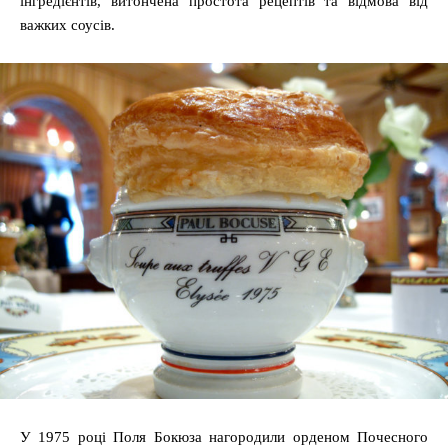
інгредієнтів, витончена простота рецептів та відмова від
важких соусів.
У 1975 році Поля Бокюза нагородили орденом Почесного