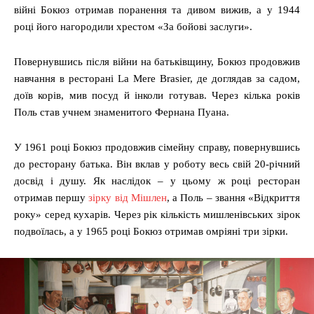
війні Бокюз отримав поранення та дивом вижив, а у 1944
році його нагородили хрестом «За бойові заслуги».
Повернувшись після війни на батьківщину, Бокюз продовжив
навчання в ресторані La Mere Brasier, де доглядав за садом,
доїв корів, мив посуд й інколи готував. Через кілька років
Поль став учнем знаменитого Фернана Пуана.
У 1961 році Бокюз продовжив сімейну справу, повернувшись
до ресторану батька. Він вклав у роботу весь свій 20-річний
досвід і душу. Як наслідок ‒ у цьому ж році ресторан
отримав першу
зірку від Мішлен
, а Поль ‒ звання «Відкриття
року» серед кухарів. Через рік кількість мишленівських зірок
подвоїлась, а у 1965 році Бокюз отримав омріяні три зірки.