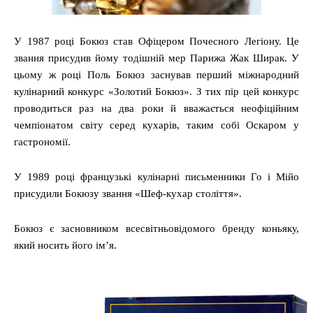
У 1987 році Бокюз став Офіцером Почесного Легіону. Це
звання присудив йому тодішній мер Парижа Жак Ширак. У
цьому ж році Поль Бокюз заснував перший міжнародний
кулінарний конкурс «Золотий Бокюз». З тих пір цей конкурс
проводиться раз на два роки й вважається неофіційним
чемпіонатом світу серед кухарів, таким собі Оскаром у
гастрономії.
У 1989 році французькі кулінарні письменники Го і Мійо
присудили Бокюзу звання «Шеф-кухар століття».
Бокюз є засновником всесвітньовідомого бренду коньяку,
який носить його ім’я.