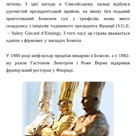
легіону. З цієї нагоди в Єлисейському палаці відбувся
урочистий президентський прийом, на якому був поданий
приготований Бокюзом суп з трюфелів, назва якого
складалась з ініціалів тодішнього президента Франції (V.G.E.
‒ Valеry Giscard d’Estaing). З того часу ця страва вважається
однією з фірмових у закладах Бокюза.
У 1980 році шеф-кухар придбав винарню в Божоле, а у 1982-
му разом Гастоном Ленотром і Роже Верже відкривав
французький ресторан у Флориді.