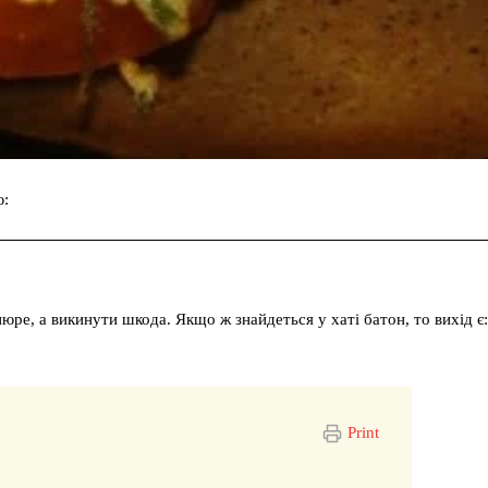
ю:
Facebook
Twitter
Pinterest
юре, а викинути шкода. Якщо ж знайдеться у хаті батон, то вихід є:
Print