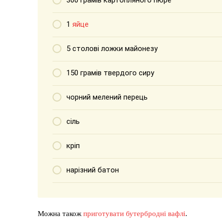
300 грамів картопляного пюре
1
яйце
5 столові ложки майонезу
150 грамів твердого сиру
чорний мелений перець
сіль
кріп
нарізний батон
Можна також
приготувати бутербродні вафлі
.