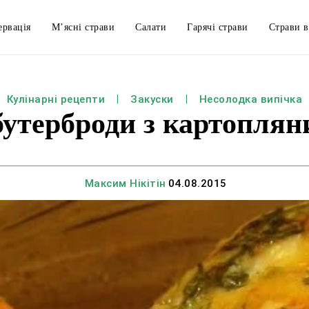
ервація
М’ясні страви
Салати
Гарячі страви
Страви в
Кулінарні рецепти
Закуски
Несолодка випічка
бутерброди з картопля
Максим Нікітін
04.08.2015