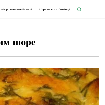
 мікрохвильовій печі
Страви в хлібопічці
ним пюре