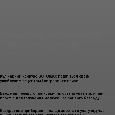
Чому побутова техніка не
підходить для кафе
Максим Нікітін
-
28.07.2026
Кулінарний конкурс GOTUIMO: поділіться своїм
улюбленим рецептом і вигравайте призи
Введення першого прикорму: як організувати зручний
простір для годування малюка без зайвого безладу
Бездротове прибирання: на що звертати увагу під час