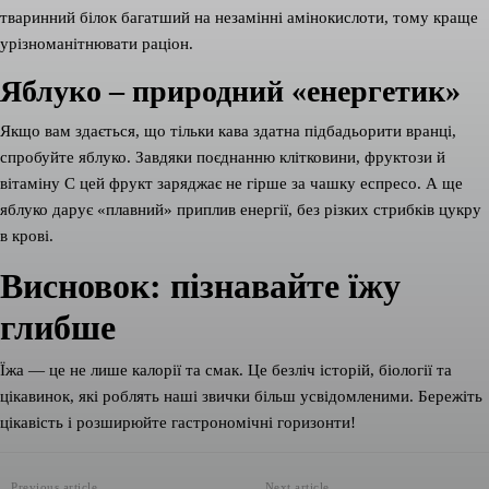
тваринний білок багатший на незамінні амінокислоти, тому краще
урізноманітнювати раціон.
Яблуко – природний «енергетик»
Якщо вам здається, що тільки кава здатна підбадьорити вранці,
спробуйте яблуко. Завдяки поєднанню клітковини, фруктози й
вітаміну С цей фрукт заряджає не гірше за чашку еспресо. А ще
яблуко дарує «плавний» приплив енергії, без різких стрибків цукру
в крові.
Висновок: пізнавайте їжу
глибше
Їжа — це не лише калорії та смак. Це безліч історій, біології та
цікавинок, які роблять наші звички більш усвідомленими. Бережіть
цікавість і розширюйте гастрономічні горизонти!
Previous article
Next article