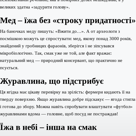
великих здатна «задурити голову».
Мед – їжа без «строку придатності»
На баночках меду пишуть: «Вжити до…». А от археологи з
посмішкою можуть це спростувати: мед, якому понад 3000 років,
знайдений у гробницях фараонів, зберігся і не зіпсувався
мікробіологічно. Так, смак уже не той, але факт вражає:
натуральний мед — природний консервант, що практично не
псується.
Журавлина, що підстрибує
Ця ягідка має цікаву перевірку на зрілість: фермери кидають її на
тверду поверхню. Якщо журавлина добре підскакує — ягода стигла
і готова до збору. Можна навіть спробувати влаштувати «футбол»
журавлинами вдома — головне, щоб посуд не постраждав!
Їжа в небі – інша на смак