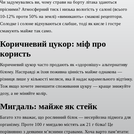
Чи задумувались ви, чому страви на борту літака здаються
прісними? Атмосферний тиск і низька вологість у салоні (всього
10-12% проти 50% на землі) «вимикають» смакові рецептори.
Солодке і солоне відчуваються слабше, тоді як кисле і гостре
смакують майже так само.
Коричневий цукор: міф про
користь
Коричневий цукор часто продають як «здоровішу» альтернативу
білому. Насправді ж їхня поживна цінність майже однакова —
різниця лише у кількості меляси, яка й надає карамельного відтінку.
Тож якщо хочете зменшити споживання цукру — краще знижуйте
дозу, а не міняйте колір.
Мигдаль: майже як стейк
Багато хто вважає, що рослинний білок — несерйозна підмога для
організму. Проте 100 г мигдалю містять аж 21 г білка! Це
порівнянно з деякими м’ясними стравами. Хоча варто пам’ятати: