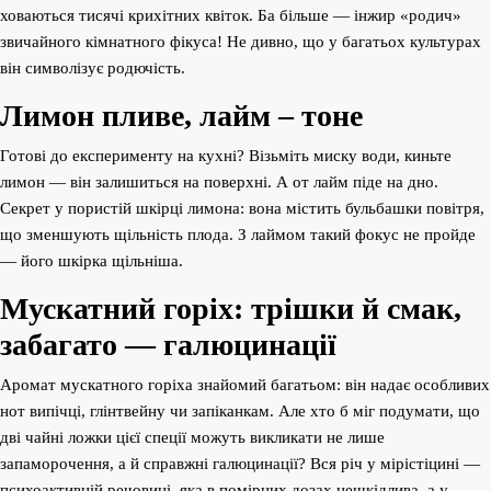
ховаються тисячі крихітних квіток. Ба більше — інжир «родич»
звичайного кімнатного фікуса! Не дивно, що у багатьох культурах
він символізує родючість.
Лимон пливе, лайм – тоне
Готові до експерименту на кухні? Візьміть миску води, киньте
лимон — він залишиться на поверхні. А от лайм піде на дно.
Секрет у пористій шкірці лимона: вона містить бульбашки повітря,
що зменшують щільність плода. З лаймом такий фокус не пройде
— його шкірка щільніша.
Мускатний горіх: трішки й смак,
забагато — галюцинації
Аромат мускатного горіха знайомий багатьом: він надає особливих
нот випічці, глінтвейну чи запіканкам. Але хто б міг подумати, що
дві чайні ложки цієї спеції можуть викликати не лише
запаморочення, а й справжні галюцинації? Вся річ у мірістіцині —
психоактивній речовині, яка в помірних дозах нешкідлива, а у