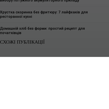
вибору потужного акумуляторного приладу
Хрустка скоринка без фритюру: 7 лайфхаків для
ресторанної кухні
Домашній хліб без форми: простий рецепт для
початківців
СХОЖІ ПУБЛІКАЦІЇ
КУЛІНАРНІ РЕЦЕПТИ
Чому побутова техніка не підходить для кафе
Побутова техніка розрахована на інший ритм роботи - короткі включення,
невеликі об’єми і стабільні умови без постійного навантаження.Кафе...
КУЛІНАРНІ РЕЦЕПТИ
Кулінарний конкурс GOTUIMO: поділіться