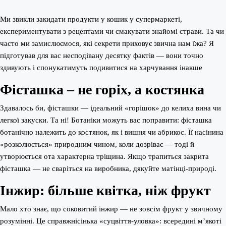
Ми звикли закидати продукти у кошик у супермаркеті,
експериментувати з рецептами чи смакувати знайомі страви. Та чи
часто ми замислюємося, які секрети приховує звична нам їжа? Я
підготував для вас несподівану десятку фактів — вони точно
здивують і спонукатимуть подивитися на харчування інакше
Фісташка – не горіх, а костянка
Здавалось би, фісташки — ідеальний «горішок» до келиха вина чи
легкої закуски. Та ні! Ботаніки можуть вас поправити: фісташка
ботанічно належить до костянок, як і вишня чи абрикос. Її насінина
«розколюється» природним чином, коли дозріває — тоді й
утворюється ота характерна тріщина. Якщо трапиться закрита
фісташка — не сваріться на виробника, дякуйте матінці-природі.
Інжир: більше квітка, ніж фрукт
Мало хто знає, що соковитий інжир — не зовсім фрукт у звичному
розумінні. Це справжнісінька «суцвіття-уловка»: всередині м’якоті