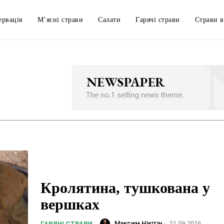
ервація
М’ясні страви
Салати
Гарячі страви
Страви в
Кролятина, тушкована у
вершках
Максим Нікітін
-
21.09.2016
ГАРЯЧІ СТРАВИ