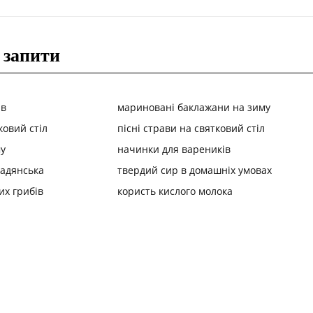
 запити
ів
мариновані баклажани на зиму
ковий стіл
пісні страви на святковий стіл
у
начинки для вареників
радянська
твердий сир в домашніх умовах
их грибів
користь кислого молока