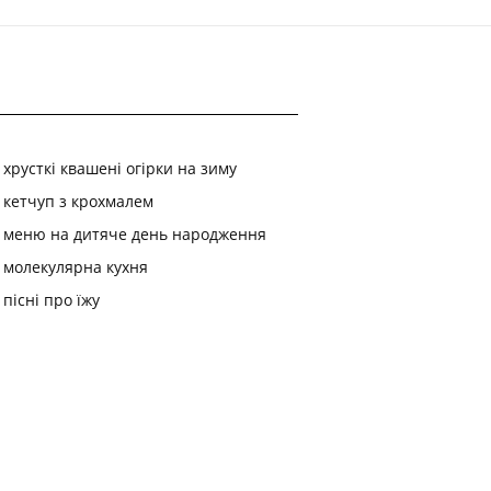
хрусткі квашені огірки на зиму
кетчуп з крохмалем
меню на дитяче день народження
молекулярна кухня
пісні про їжу