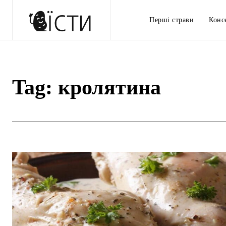
Перші страви
Конс
Tag:
кролятина