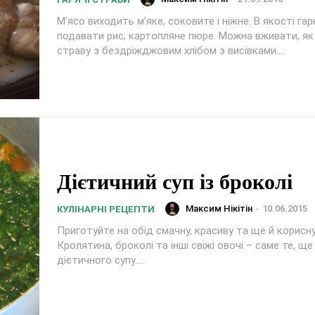
М'ясо виходить м’яке, соковите і ніжне. В якості га
подавати рис, картопляне пюре. Можна вживати, як
страву з бездріжджовим хлібом з висівками....
Дієтичний суп із броколі
Максим Нікітін
-
10.06.2015
КУЛІНАРНІ РЕЦЕПТИ
Приготуйте на обід смачну, красиву та ще й корисну
Кролятина, броколі та інші свіжі овочі – саме те, щ
дієтичного супу....