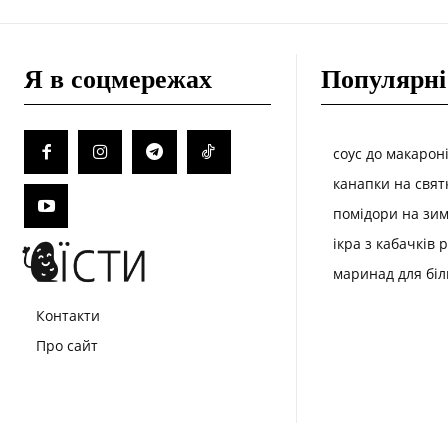
Я в соцмережах
Популярні
соус до макарон
канапки на свят
помідори на зим
ікра з кабачків 
маринад для біл
Контакти
Про сайт