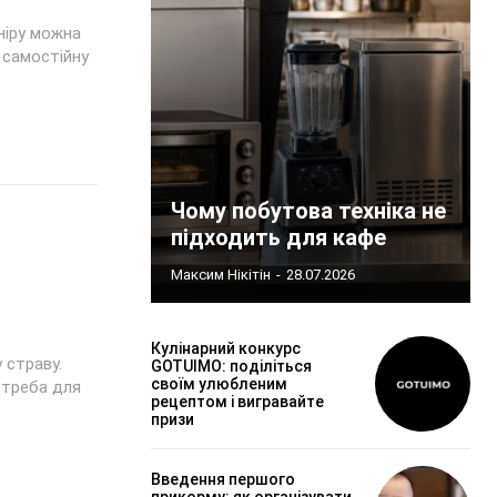
рніру можна
 самостійну
Чому побутова техніка не
підходить для кафе
Максим Нікітін
-
28.07.2026
Кулінарний конкурс
 страву.
GOTUIMO: поділіться
своїм улюбленим
е треба для
рецептом і вигравайте
призи
Введення першого
прикорму: як організувати