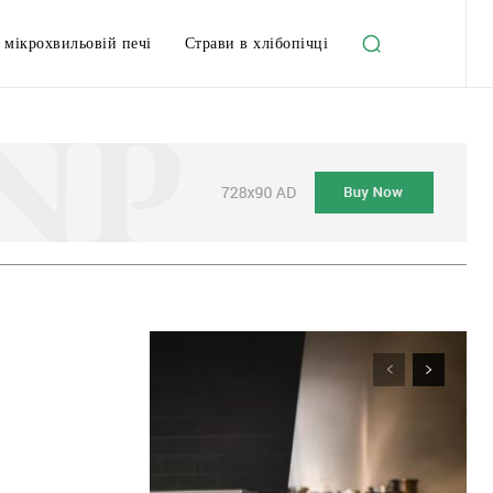
 мікрохвильовій печі
Страви в хлібопічці