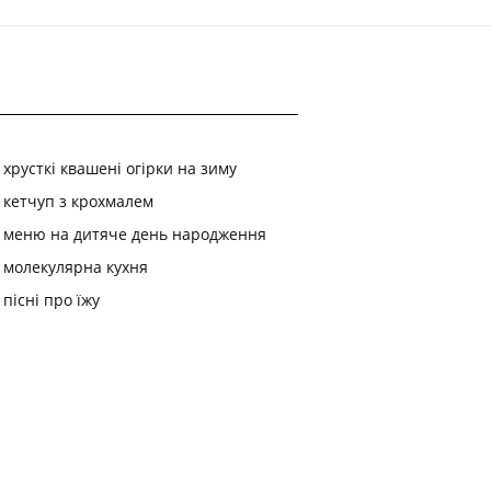
хрусткі квашені огірки на зиму
кетчуп з крохмалем
меню на дитяче день народження
молекулярна кухня
пісні про їжу