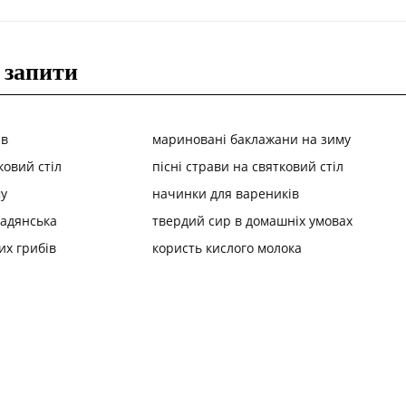
 запити
ів
мариновані баклажани на зиму
ковий стіл
пісні страви на святковий стіл
у
начинки для вареників
радянська
твердий сир в домашніх умовах
их грибів
користь кислого молока