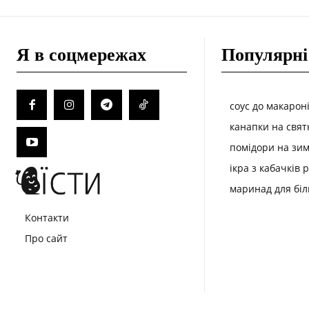
Я в соцмережах
Популярні
соус до макарон
канапки на свят
помідори на зим
ікра з кабачків 
маринад для біл
Контакти
Про сайт