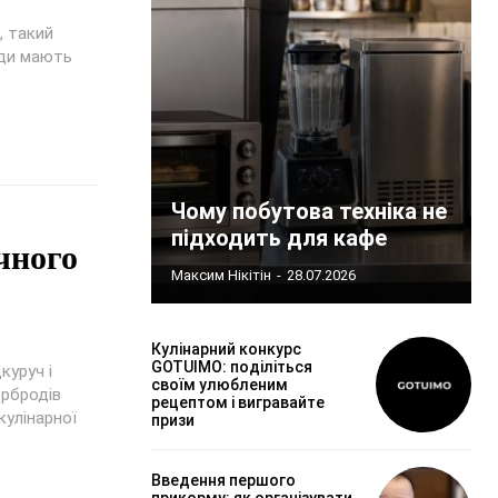
, такий
оди мають
Чому побутова техніка не
підходить для кафе
чного
Максим Нікітін
-
28.07.2026
Кулінарний конкурс
GOTUIMO: поділіться
куруч і
своїм улюбленим
ербродів
рецептом і вигравайте
кулінарної
призи
Введення першого
прикорму: як організувати