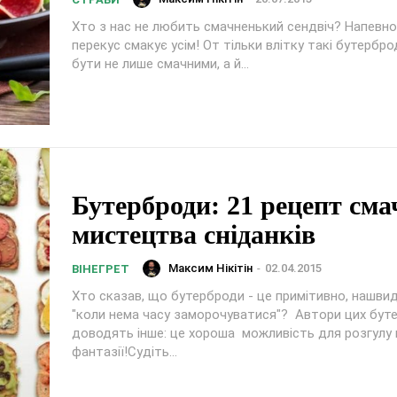
Хто з нас не любить смачненький сендвіч? Напевно
перекус смакує усім! От тільки влітку такі бутербр
бути не лише смачними, а й...
Бутерброди: 21 рецепт сма
мистецтва сніданків
Максим Нікітін
-
02.04.2015
ВІНЕГРЕТ
Хто сказав, що бутерброди - це примітивно, нашвид
"коли нема часу заморочуватися"? Автори цих бут
доводять інше: це хороша можливість для розгулу 
фантазії!Судіть...