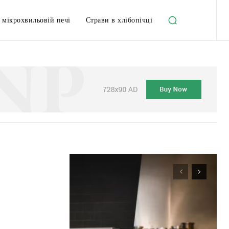
 мікрохвильовій печі
Страви в хлібопічці