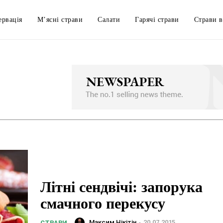
ервація
М’ясні страви
Салати
Гарячі страви
Страви в
Літні сендвічі: запорука
смачного перекусу
Максим Нікітін
-
20.07.2015
СТРАВИ