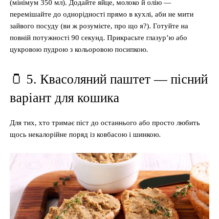
(мінімум 350 мл). Додайте яйце, молоко й олію —
перемішайте до однорідності прямо в кухлі, аби не мити
зайвого посуду (ви ж розумієте, про що я?). Готуйте на
повній потужності 90 секунд. Прикрасьте глазур’ю або
цукровою пудрою з кольоровою посипкою.
🫙 5. Квасоляний паштет — пісний
варіант для кошика
Для тих, хто тримає піст до останнього або просто любить
щось некалорійне поряд із ковбасою і шинкою.