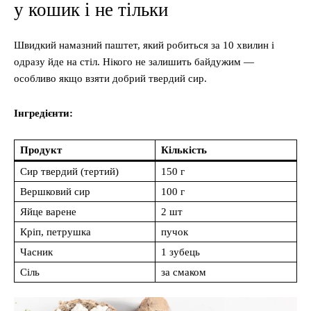
у кошик і не тільки
Швидкий намазний паштет, який робиться за 10 хвилин і
одразу йде на стіл. Нікого не залишить байдужим —
особливо якщо взяти добрий твердий сир.
Інгредієнти:
Продукт
Кількість
Сир твердий (тертий)
150 г
Вершковий сир
100 г
Яйце варене
2 шт
Кріп, петрушка
пучок
Часник
1 зубець
Сіль
за смаком