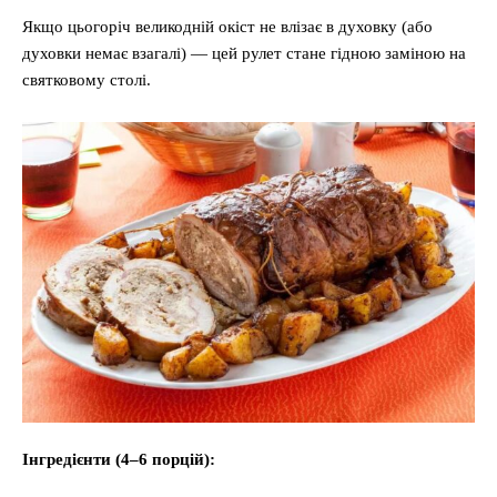
Якщо цьогоріч великодній окіст не влізає в духовку (або
духовки немає взагалі) — цей рулет стане гідною заміною на
святковому столі.
Інгредієнти (4–6 порцій):