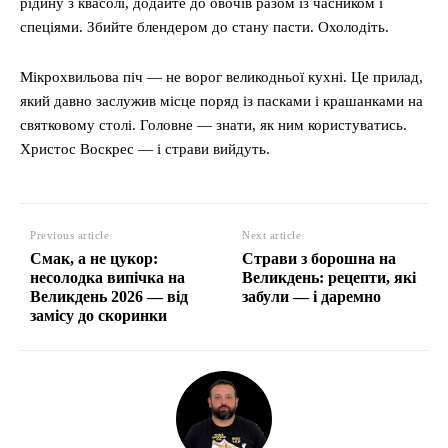
рідину з квасолі, додайте до овочів разом із часником і
спеціями. Збийте блендером до стану пасти. Охолодіть.
Мікрохвильова піч — не ворог великодньої кухні. Це прилад,
який давно заслужив місце поряд із пасками і крашанками на
святковому столі. Головне — знати, як ним користуватись.
Христос Воскрес — і страви вийдуть.
Previous article
Next article
Смак, а не цукор:
Страви з борошна на
несолодка випічка на
Великдень: рецепти, які
Великдень 2026 — від
забули — і даремно
замісу до скоринки