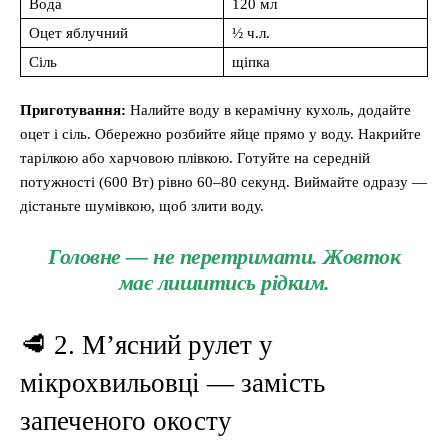
Вода
120 мл
Оцет яблучний
½ ч.л.
Сіль
щіпка
Приготування:
Налийте воду в керамічну кухоль, додайте
оцет і сіль. Обережно розбийте яйце прямо у воду. Накрийте
тарілкою або харчовою плівкою. Готуйте на середній
потужності (600 Вт) рівно 60–80 секунд. Виймайте одразу —
дістаньте шумівкою, щоб злити воду.
Головне — не перетримати. Жовток
має лишитись рідким.
🥩 2. М’ясний рулет у
мікрохвильовці — замість
запеченого окосту