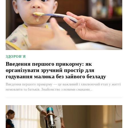
ЗДОРОВ'Я
Введення першого прикорму: як
організувати зручний простір для
годування малюка без зайвого безладу
Введення першого прикорму — це важливий і хвилюючий етап у житті
немовляти та батьків. Знайомство з новими смаками...