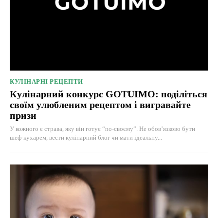
КУЛІНАРНІ РЕЦЕПТИ
Кулінарний конкурс GOTUIMO: поділіться
своїм улюбленим рецептом і вигравайте
призи
У кожного є страва, яку він готує “по-своєму”. Не обов’язково бути
шеф-кухарем, вести кулінарний блог чи мати ідеальну...