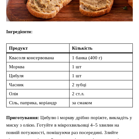
Інгредієнти:
Продукт
Кількість
Квасоля консервована
1 банка (400 г)
Морква
1 шт
Цибуля
1 шт
Часник
2 зубці
Олія
2 ст.л.
Сіль, паприка, коріандр
за смаком
Приготування:
Цибулю і моркву дрібно поріжте, викладіть у
миску з олією. Готуйте в мікрохвильовці 4–5 хвилин на
повній потужності, помішуючи раз посередині. Злийте