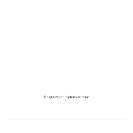
Поділитись публікацією:
cebook
Twitter
Pinterest
WhatsAp