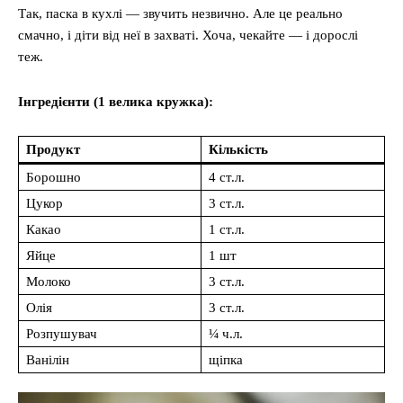
Так, паска в кухлі — звучить незвично. Але це реально
смачно, і діти від неї в захваті. Хоча, чекайте — і дорослі
теж.
Інгредієнти (1 велика кружка):
Продукт
Кількість
Борошно
4 ст.л.
Цукор
3 ст.л.
Какао
1 ст.л.
Яйце
1 шт
Молоко
3 ст.л.
Олія
3 ст.л.
Розпушувач
¼ ч.л.
Ванілін
щіпка