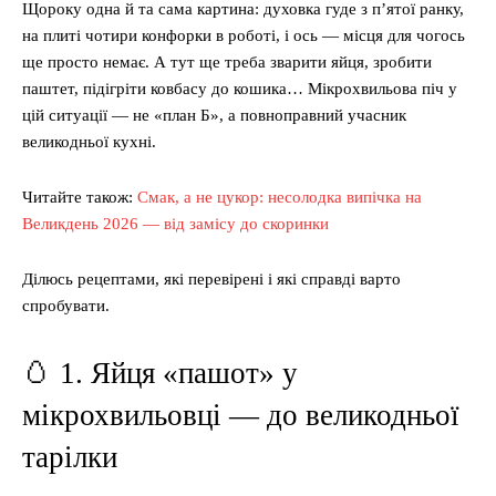
Щороку одна й та сама картина: духовка гуде з п’ятої ранку,
на плиті чотири конфорки в роботі, і ось — місця для чогось
ще просто немає. А тут ще треба зварити яйця, зробити
паштет, підігріти ковбасу до кошика… Мікрохвильова піч у
цій ситуації — не «план Б», а повноправний учасник
великодньої кухні.
Читайте також:
Смак, а не цукор: несолодка випічка на
Великдень 2026 — від замісу до скоринки
Ділюсь рецептами, які перевірені і які справді варто
спробувати.
🥚 1. Яйця «пашот» у
мікрохвильовці — до великодньої
тарілки