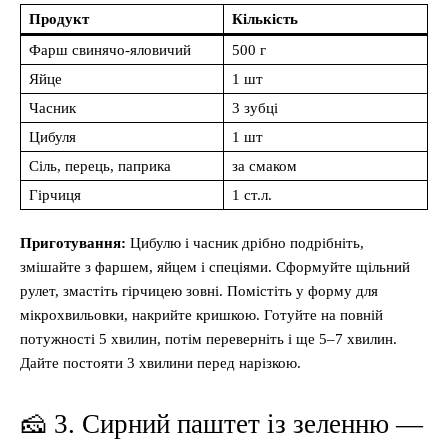
Продукт
Кількість
Фарш свинячо-яловичий
500 г
Яйце
1 шт
Часник
3 зубці
Цибуля
1 шт
Сіль, перець, паприка
за смаком
Гірчиця
1 ст.л.
Приготування:
Цибулю і часник дрібно подрібніть,
змішайте з фаршем, яйцем і спеціями. Сформуйте щільний
рулет, змастіть гірчицею зовні. Помістіть у форму для
мікрохвильовки, накрийте кришкою. Готуйте на повній
потужності 5 хвилин, потім переверніть і ще 5–7 хвилин.
Дайте постояти 3 хвилини перед нарізкою.
🧀 3. Сирний паштет із зеленню —