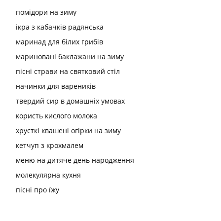
помідори на зиму
ікра з кабачків радянська
маринад для білих грибів
мариновані баклажани на зиму
пісні страви на святковий стіл
начинки для вареників
твердий сир в домашніх умовах
користь кислого молока
хрусткі квашені огірки на зиму
кетчуп з крохмалем
меню на дитяче день народження
молекулярна кухня
пісні про їжу