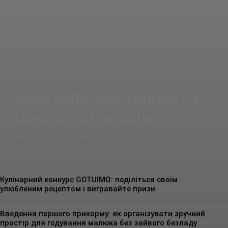
Чому побутова техніка не
підходить для кафе
Максим Нікітін
-
28.07.2026
Кулінарний конкурс GOTUIMO: поділіться своїм
улюбленим рецептом і вигравайте призи
Введення першого прикорму: як організувати зручний
простір для годування малюка без зайвого безладу