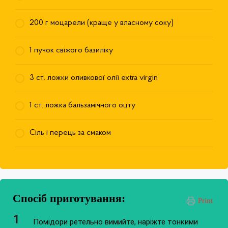
200 г моцарели (краще у власному соку)
1 пучок свіжого базиліку
3 ст. ложки оливкової олії extra virgin
1 ст. ложка бальзамічного оцту
Сіль і перець за смаком
Спосіб приготування:
Print
Помідори ретельно вимийте, наріжте тонкими