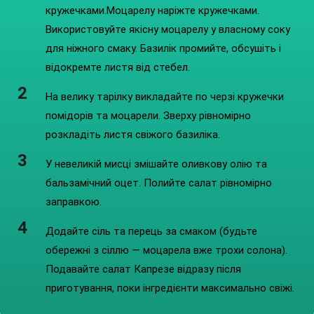
кружечками.Моцарелу наріжте кружечками.
Використовуйте якісну моцарелу у власному соку
для ніжного смаку. Базилік промийте, обсушіть і
відокремте листя від стебел.
На велику тарілку викладайте по черзі кружечки
помідорів та моцарели. Зверху рівномірно
розкладіть листя свіжого базиліка.
У невеликій мисці змішайте оливкову олію та
бальзамічний оцет. Полийте салат рівномірно
заправкою.
Додайте сіль та перець за смаком (будьте
обережні з сіллю — моцарела вже трохи солона).
Подавайте салат Капрезе відразу після
приготування, поки інгредієнти максимально свіжі.