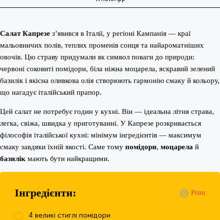
Салат Капрезе
з’явився в Італії, у регіоні Кампанія — краї
мальовничих полів, теплих променів сонця та найароматніших
овочів. Цю страву придумали як символ поваги до природи:
червоні соковиті помідори, біла ніжна моцарела, яскравий зелений
базилік і якісна оливкова олія створюють гармонію смаку й кольору,
що нагадує італійський прапор.
Цей салат не потребує годин у кухні. Він — ідеальна літня страва,
легка, свіжа, швидка у приготуванні. У Капрезе розкривається
філософія італійської кухні: мінімум інгредієнтів — максимум
смаку завдяки їхній якості. Саме тому
помідори
,
моцарела
й
базилік
мають бути найкращими.
Інгредієнти:
Print
4 великі стиглі помідори