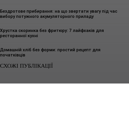
Бездротове прибирання: на що звертати увагу під час
вибору потужного акумуляторного приладу
Хрустка скоринка без фритюру: 7 лайфхаків для
ресторанної кухні
Домашній хліб без форми: простий рецепт для
початківців
СХОЖІ ПУБЛІКАЦІЇ
КУЛІНАРНІ РЕЦЕПТИ
Чому побутова техніка не підходить для кафе
Побутова техніка розрахована на інший ритм роботи - короткі включення,
невеликі об’єми і стабільні умови без постійного навантаження.Кафе...