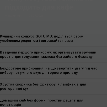
підходить для кафе
Максим Нікітін
-
28.07.2026
Кулінарний конкурс GOTUIMO: поділіться своїм
улюбленим рецептом і вигравайте призи
Введення першого прикорму: як організувати зручний
простір для годування малюка без зайвого безладу
Бездротове прибирання: на що звертати увагу під час
вибору потужного акумуляторного приладу
Хрустка скоринка без фритюру: 7 лайфхаків для
ресторанної кухні
Домашній хліб без форми: простий рецепт для
початківців