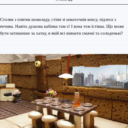
Столик з плитки шоколаду, стіни зі шматочків кексу, підлога з
печива. Навіть душова кабінка там є! І вона теж їстівна. Що може
бути затишніше за хатку, в якій всі кімнати смачні та солоденькі?