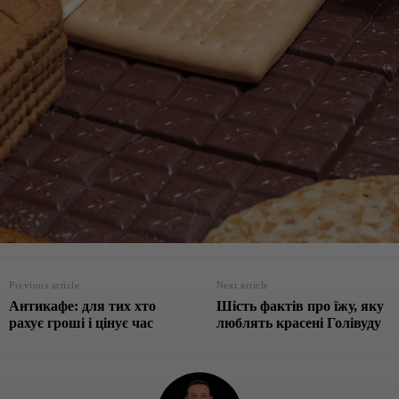
Previous article
Next article
Антикафе: для тих хто
Шість фактів про їжу, яку
рахує гроші і цінує час
люблять красені Голівуду