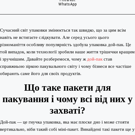
Pinterest
WhatsApp
Сучасний світ упаковки змінюється так швидко, що за цим всім
навіть не встигаєте слідкувати. Але серед усього цього
різноманіття особливу популярність здобула упаковка дой-пак. Це
той випадок, коли технології зробили наше життя трішечки кращим
і зручнішим. Давайте розберемося, чому ж
дой-пак
став
справжньою зіркою пакувального світу і чому бізнеси все частіше
обирають саме його для своїх продуктів.
Що таке пакети для
пакування і чому всі від них у
захваті?
Дой-пак — це гнучка упаковка, яка має плоске дно і може стояти
вертикально, ніби такий собі міні-пакет. Винайдені такі пакети ще у