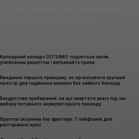
Чому побутова техніка не
підходить для кафе
Максим Нікітін
-
28.07.2026
Кулінарний конкурс GOTUIMO: поділіться своїм
улюбленим рецептом і вигравайте призи
Введення першого прикорму: як організувати зручний
простір для годування малюка без зайвого безладу
Бездротове прибирання: на що звертати увагу під час
вибору потужного акумуляторного приладу
Хрустка скоринка без фритюру: 7 лайфхаків для
ресторанної кухні