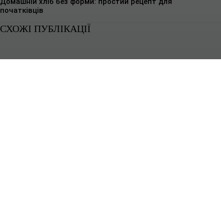
Домашній хліб без форми: простий рецепт для
початківців
СХОЖІ ПУБЛІКАЦІЇ
КУЛІНАРНІ РЕЦЕПТИ
Чому побутова техніка не підходить для кафе
Побутова техніка розрахована на інший ритм роботи - короткі включення,
невеликі об’єми і стабільні умови без постійного навантаження.Кафе...
КУЛІНАРНІ РЕЦЕПТИ
Кулінарний конкурс GOTUIMO: поділіться
своїм улюбленим рецептом і вигравайте призи
У кожного є страва, яку він готує “по-своєму”. Не обов’язково бути шеф-
кухарем, вести кулінарний блог чи мати ідеальну...