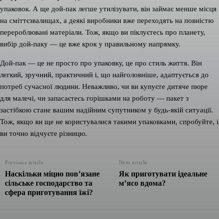
упаковок. А ще дой-пак легше утилізувати, він займає менше місця
на сміттєзвалищах, а деякі виробники вже переходять на повністю
перероблювані матеріали. Тож, якщо ви піклуєтесь про планету,
вибір дой-паку — це вже крок у правильному напрямку.
Дой-пак — це не просто про упаковку, це про стиль життя. Він
легкий, зручний, практичний і, що найголовніше, адаптується до
потреб сучасної людини. Неважливо, чи ви купуєте дитяче пюре
для малечі, чи запасаєтесь горішками на роботу — пакет з
застібкою стане вашим надійним супутником у будь-якій ситуації.
Тож, якщо ви ще не користувалися такими упаковками, спробуйте, і
ви точно відчуєте різницю.
Previous article
Next article
Наскільки міцно пов’язане
Як приготувати ідеальне
сільське господарство та
м’ясо вдома?
сфера приготування їжі?