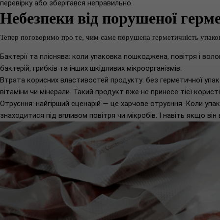
перевірку або зберігався неправильно.
Небезпеки від порушеної герм
Тепер поговоримо про те, чим саме порушена герметичність упако
Бактерії та пліснява: коли упаковка пошкоджена, повітря і вол
бактерій, грибків та інших шкідливих мікроорганізмів.
Втрата корисних властивостей продукту: без герметичної упак
вітаміни чи мінерали. Такий продукт вже не принесе тієї корист
Отруєння: найгірший сценарій — це харчове отруєння. Коли упак
знаходитися під впливом повітря чи мікробів. І навіть якщо він