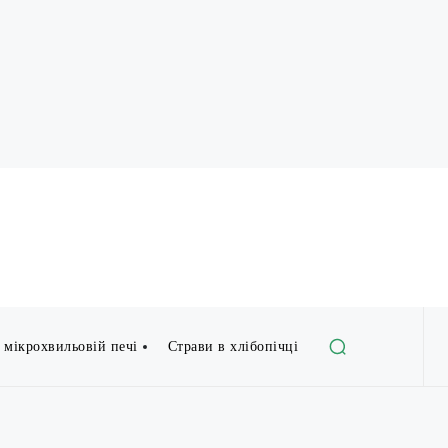
 мікрохвильовій печі
Страви в хлібопічці