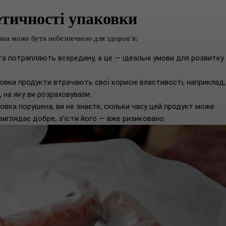
етичності упаковки
вки може бути небезпечною для здоров’я:
ога потрапляють всередину, а це — ідеальні умови для розвитку
овки продукти втрачають свої корисні властивості, наприклад,
і, на яку ви розраховували.
овка порушена, ви не знаєте, скільки часу цей продукт може
 виглядає добре, з’їсти його — вже ризиковано.