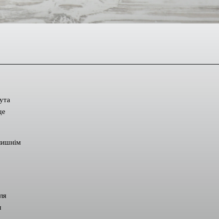
ута
ще
лишнім
ля
м