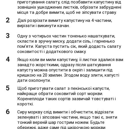
приготування салату, слід позбавити капустину від
зовнішніх ушкоджених листків, обрізати забруднені
місця та добре вимити, щоб не зіпсувати страву.
Далі розрізати вимиту капустину на 4 частини,
вирізати і викинути качан.
Одну з чотирьох частин тоненько нашаткувати,
скласти в зручну миску, додати сіль, і гарненько
пом’яти. Капуста пустить сік, який додасть салату
соковитості і додаткового смаку.
Якщо коли ви мили капустину, її листки здалися вам
занадто жорсткими, одразу після шаткування
капусту можна опустити в окріп і залишити під
кришкою на 20 хвилин. Згодом воду злити, капусті
дати охолонути.
Щоб приготувати салат з пекінської капусти,
найкраще обрати соковитий сорт моркви.
Коренеплоди таких сортів зазвичай товстуваті і
короткі.
Сиру моркву слід вимити і обчистити, відрізати
зеленуваті і зіпсовані частини, якщо такі є, зняти
тонкий верхній шар гострим ножем. Будьте
обережні, адже саме під шкірочкою моркви