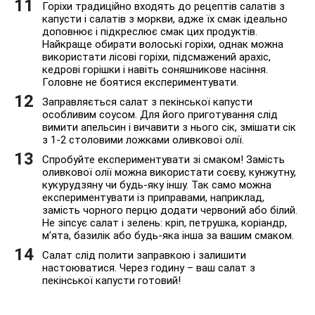
Горіхи традиційно входять до рецептів салатів з
капусти і салатів з моркви, адже їх смак ідеально
доповнює і підкреслює смак цих продуктів.
Найкраще обирати волоські горіхи, однак можна
використати лісові горіхи, підсмажений арахіс,
кедрові горішки і навіть соняшникове насіння.
Головне не боятися експериментувати.
Заправляється салат з пекінської капусти
особливим соусом. Для його приготування слід
вимити апельсин і вичавити з нього сік, змішати сік
з 1-2 столовими ложками оливкової олії.
Спробуйте експериментувати зі смаком! Замість
оливкової олії можна використати соєву, кунжутну,
кукурудзяну чи будь-яку іншу. Так само можна
експериментувати із приправами, наприклад,
замість чорного перцю додати червоний або білий.
Не зіпсує салат і зелень: кріп, петрушка, коріандр,
м’ята, базилік або будь-яка інша за вашим смаком.
Салат слід полити заправкою і залишити
настоюватися. Через годину – ваш салат з
пекінської капусти готовий!