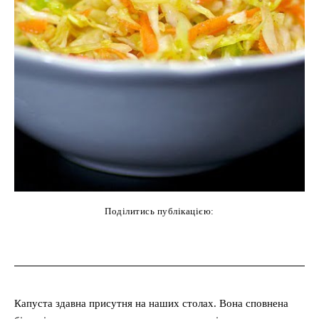
Поділитись публікацією:
cebook
Twitter
Pinterest
WhatsAp
Капуста здавна присутня на наших столах. Вона сповнена