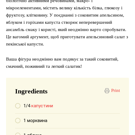
біологічно активними речовинами, макро- і
мікроелементами, містить велику кількість білка, глюкозу і
фруктозу, клітковину. У поєднанні з соковитим апельсином,
яблуком і горіхами капуста створює неперевершений
ансамбль смаку і користі, який неодмінно варто спробувати.
Це вагомий аргумент, щоб приготувати апельсиновий салат з
пекінської капусти.
Ваша фігура неодмінно вам подякує за такий соковитий,
смачний, поживний та легкий салатик!
Ingredients
Print
1/4
капустини
1 морквина