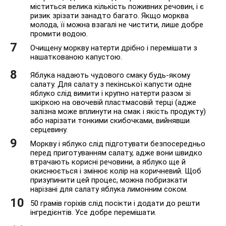
міститься велика кількість поживних речовин, і є
ризик зрізати занадто багато. Якщо морква
молода, її можна взагалі не чистити, лише добре
промити водою.
Очищену моркву натерти дрібно і перемішати з
нашаткованою капустою.
Яблука надають чудового смаку будь-якому
салату. Для салату з пекінської капусти одне
яблуко слід вимити і крупно натерти разом зі
шкіркою на овочевій пластмасовій терці (адже
залізна може вплинути на смак і якість продукту)
або нарізати тонкими скибочками, вийнявши
серцевину.
Моркву і яблуко слід підготувати безпосередньо
перед приготуванням салату, адже вони швидко
втрачають корисні речовини, а яблуко ще й
окиснюється і змінює колір на коричневий. Щоб
призупинити цей процес, можна побризкати
нарізані для салату яблука лимонним соком.
50 грамів горіхів слід посікти і додати до решти
інгредієнтів. Усе добре перемішати.