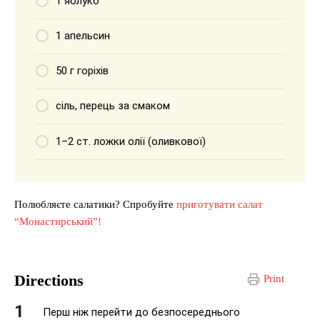
1 яблуко
1 апельсин
50 г горіхів
сіль, перець за смаком
1–2 ст. ложки олії (оливкової)
Полюбляєте салатики? Спробуйте
приготувати салат
“Монастирський”!
Directions
Print
Перш ніж перейти до безпосереднього