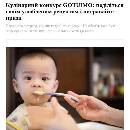
Кулінарний конкурс GOTUIMO: поділіться
своїм улюбленим рецептом і вигравайте
призи
У кожного є страва, яку він готує “по-своєму”. Не обов’язково бути
шеф-кухарем, вести кулінарний блог чи мати ідеальну...