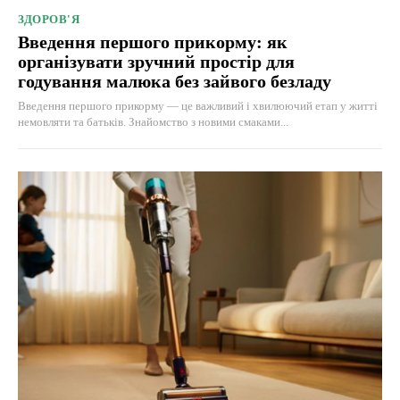
ЗДОРОВ'Я
Введення першого прикорму: як
організувати зручний простір для
годування малюка без зайвого безладу
Введення першого прикорму — це важливий і хвилюючий етап у житті
немовляти та батьків. Знайомство з новими смаками...