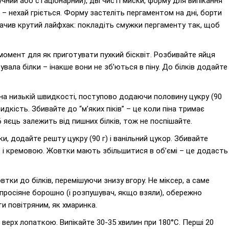
учний або стаціонарний), дві чисті миски, форму для випікання
C – нехай гріється. Форму застеліть пергаментом на дні, борти
бачив крутий лайфхак: покладіть смужки пергаменту так, щоб
омент для як приготувати пухкий бісквіт. Розбивайте яйця
ала білки – інакше вони не зб’ються в піну. До білків додайте
на низькій швидкості, поступово додаючи половину цукру (90
идкість. Збивайте до “м’яких піків” – це коли піна тримає
6 яєць залежить від пишних білків, тож не поспішайте.
и, додайте решту цукру (90 г) і ванільний цукор. Збивайте
ю і кремовою. Жовтки мають збільшитися в об’ємі – це додасть
ки до білків, перемішуючи знизу вгору. Не міксер, а саме
просіяне борошно (і розпушувач, якщо взяли), обережно
ти повітряним, як хмаринка.
 верх лопаткою. Випікайте 30-35 хвилин при 180°C. Перші 20