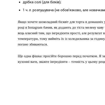
дрібка солі (для білків);
1 ч. л. розпушувача (не обов’язково, але новачка
Якщо хочете шоколадний бісквіт для торта в домашніх у
році в Instagram бачив, як додають до тіста мелену каву
яєць класний тим, що інгредієнти прості, але результат 
температури, тому вийміть їх із холодильника за годину
погано збиваються.
Ще одна фішка: просійте борошно перед початком. Я зав
кухонні ваги, зважте інгредієнти – точність у цьому рец