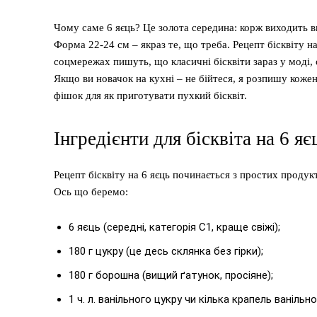
Чому саме 6 яєць? Це золота середина: корж виходить ви
Форма 22-24 см – якраз те, що треба. Рецепт бісквіту н
соцмережах пишуть, що класичні бісквіти зараз у моді,
Якщо ви новачок на кухні – не бійтеся, я розпишу коже
фішок для як приготувати пухкий бісквіт.
Інгредієнти для бісквіта на 6 я
Рецепт бісквіту на 6 яєць починається з простих продук
Ось що беремо:
6 яєць (середні, категорія С1, краще свіжі);
180 г цукру (це десь склянка без гірки);
180 г борошна (вищий ґатунок, просіяне);
1 ч. л. ванільного цукру чи кілька крапель ванільн