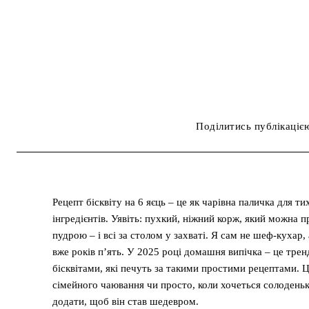
Поділитись публікаціє
Рецепт бісквіту на 6 яєць – це як чарівна паличка для т
інгредієнтів. Уявіть: пухкий, ніжний корж, який можна
пудрою – і всі за столом у захваті. Я сам не шеф-кухар,
вже років п’ять. У 2025 році домашня випічка – це тренд
бісквітами, які печуть за такими простими рецептами. Ц
сімейного чаювання чи просто, коли хочеться солоденько
додати, щоб він став шедевром.