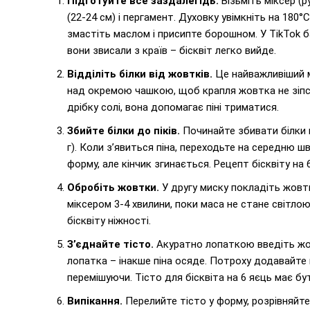
Підготуйте все заздалегідь.
Візьміть міксер (р
(22-24 см) і пергамент. Духовку увімкніть на 180°
змастіть маслом і присипте борошном. У TikTok 
вони звисали з країв – бісквіт легко вийде.
Відділіть білки від жовтків.
Це найважливіший м
над окремою чашкою, щоб крапля жовтка не зіпсув
дрібку солі, вона допомагає піні триматися.
Збийте білки до піків.
Починайте збивати білки 
г). Коли з’явиться піна, переходьте на середню шв
форму, але кінчик згинається. Рецепт бісквіту на 
Обробіть жовтки.
У другу миску покладіть жовтк
міксером 3-4 хвилини, поки маса не стане світло
бісквіту ніжності.
З’єднайте тісто.
Акуратно лопаткою введіть жовт
лопатка – інакше піна осяде. Потроху додавайте 
перемішуючи. Тісто для бісквіта на 6 яєць має бу
Випікання.
Перелийте тісто у форму, розрівняйте