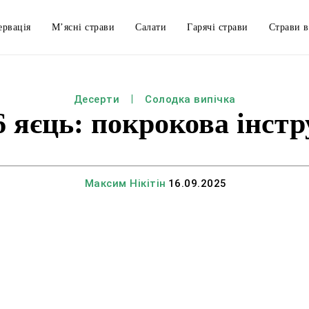
ервація
М’ясні страви
Салати
Гарячі страви
Страви в
Десерти
Солодка випічка
 6 яєць: покрокова інст
Максим Нікітін
16.09.2025