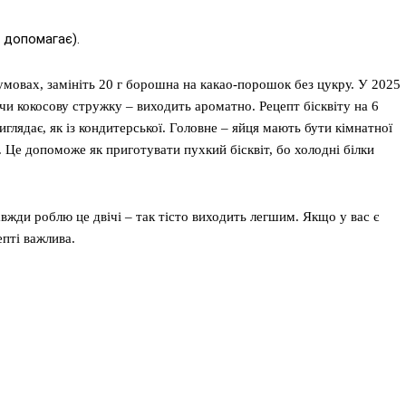
м допомагає).
мовах, замініть 20 г борошна на какао-порошок без цукру. У 2025
 чи кокосову стружку – виходить ароматно. Рецепт бісквіту на 6
виглядає, як із кондитерської. Головне – яйця мають бути кімнатної
. Це допоможе як приготувати пухкий бісквіт, бо холодні білки
жди роблю це двічі – так тісто виходить легшим. Якщо у вас є
епті важлива.