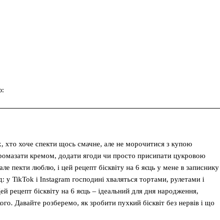
ю:
Facebook
Twitter
Pinterest
их, хто хоче спекти щось смачне, але не морочитися з купою
 промазати кремом, додати ягоди чи просто присипати цукровою
 але пекти люблю, і цей рецепт бісквіту на 6 яєць у мене в записнику
: у TikTok і Instagram господині хваляться тортами, рулетами і
ей рецепт бісквіту на 6 яєць – ідеальний для дня народження,
го. Давайте розберемо, як зробити пухкий бісквіт без нервів і що