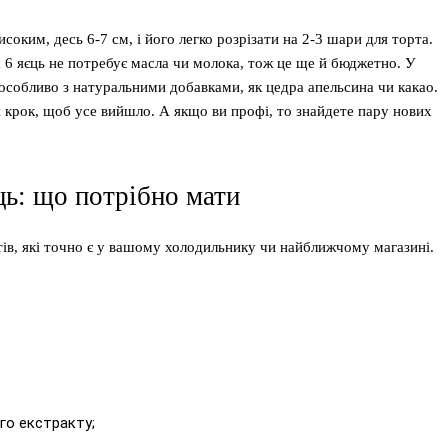
соким, десь 6-7 см, і його легко розрізати на 2-3 шари для торта.
а 6 яєць не потребує масла чи молока, тож це ще й бюджетно. У
 особливо з натуральними добавками, як цедра апельсина чи какао.
н крок, щоб усе вийшло. А якщо ви профі, то знайдете пару нових
єць: що потрібно мати
тів, які точно є у вашому холодильнику чи найближчому магазині.
ого екстракту;