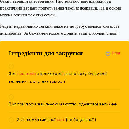
безліч варіацій їх зберігання. Пропонуємо вам швидкий та
практичний варіант приготування такої консервації. На її основі
можна робити томатні соуси.
Рецепт надзвичайно легкий, адже не потребує великої кількості
інгрідієнтів. За бажанням можете додати ваші улюблені спеції.
Інгредієнти для закрутки
Print
3 кг
помідорів
з великою кількістю соку, будь-якої
величини та ступеня зрілості
2 кг помідорів зі щільною м’якоттю, однакової величини
2 ст. ложки кам’яної
солі
(не ​​йодованої!)