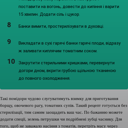
поставити на вогонь, довести до кипіння і варити
15 хвилин. Додати сіль і цукор.
Банки вимити, простерилізувати в духовці.
Викладати в сухі гарячі банки гарячі плоди, відразу
ж заливати киплячим томатним соком.
Закрутити стерильними кришками, перевернути
догори дном, вкрити грубою щільною тканиною
до повного охолодження.
Такі помідори чудово слугуватимуть взимку для приготування
борщу, овочевого рагу, томатних супів. Такий рецепт готується без
стерилізації, тим самим заощадить ваш час. По бажанню можете
додати спеції, зелень петрушки чи подрібнені зубці часнику. Для
того, щоб не заважало насіння з томатів, перетріть масу через