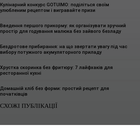
Кулінарний конкурс GOTUIMO: поділіться своїм
улюбленим рецептом і вигравайте призи
Введення першого прикорму: як організувати зручний
простір для годування малюка без зайвого безладу
Бездротове прибирання: на що звертати увагу під час
вибору потужного акумуляторного приладу
Хрустка скоринка без фритюру: 7 лайфхаків для
ресторанної кухні
Домашній хліб без форми: простий рецепт для
початківців
СХОЖІ ПУБЛІКАЦІЇ
КУЛІНАРНІ РЕЦЕПТИ