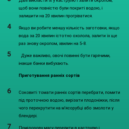
Далі викласти їх у каструлю і залити окропом,
щоб вони повністю були покриті водою, і
залишити на 20 хвилин прогріватися.
Якщо ви робите меншу кількість заготовки, якщо
вода за 20 хвилин істотно охолола, залити їх ще
раз знову окропом, хвилин на 5-8.
Дуже важливо, овочі повинні бути гарячими,
інакше банки вибухають.
Приготування ранніх сортів
Соковиті томати ранніх сортів перебрати, помити
під проточною водою, вирізати плодоніжки, після
чого перекрутити на м’ясорубці або змолоти у
блендері.
Помідорову масу перелити в каструлю і