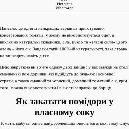
Twitter
Pinterest
WhatsApp
Напевно, це один із найкращих варіантів приготування
консервованих томатів, у якому не використовується оцет, а
виключно натуральні складники, сіль, цукор та «власні сили» цього
овоча – його сік. Завдяки такій 100%-ій натуральності, така страва
не зашкодить навіть дітям.
Цією закруткою ви вб’єте одразу двох зайців : у вас завжди на столі
смачненькі помідорчики, які підійдуть до будь-якої основної
страви, а також смачний та корисний, домашній томатний сік, крім
того, можна використовувати і в якості заправки до борщу.
Як закатати помідори у
власному соку
Томати, мабуть, одні з найулюбленіших овочів багатьох, тому існує