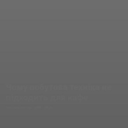
Чому побутова техніка не
підходить для кафе
Максим Нікітін
-
28.07.2026