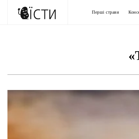
Перші страви
Конс
«