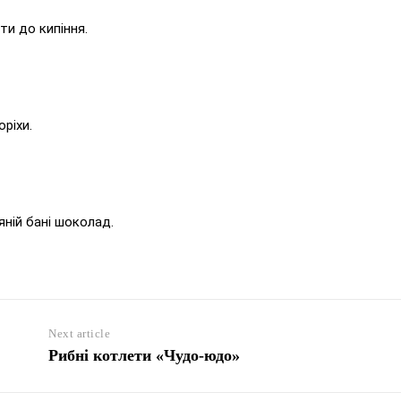
ти до кипіння.
оріхи.
яній бані шоколад.
Next article
Рибні котлети «Чудо-юдо»