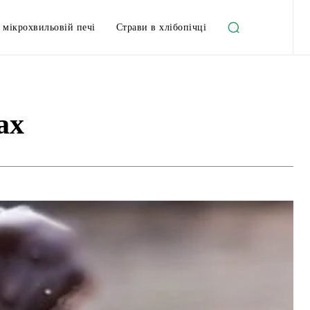
 мікрохвильовій печі
Страви в хлібопічці
ах