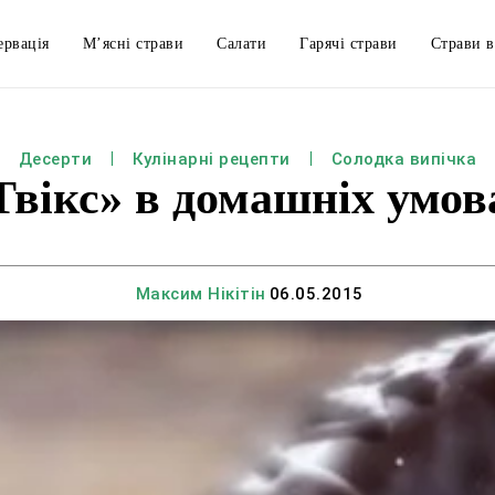
ервація
М’ясні страви
Салати
Гарячі страви
Страви в
Десерти
Кулінарні рецепти
Солодка випічка
Твікс» в домашніх умов
Максим Нікітін
06.05.2015