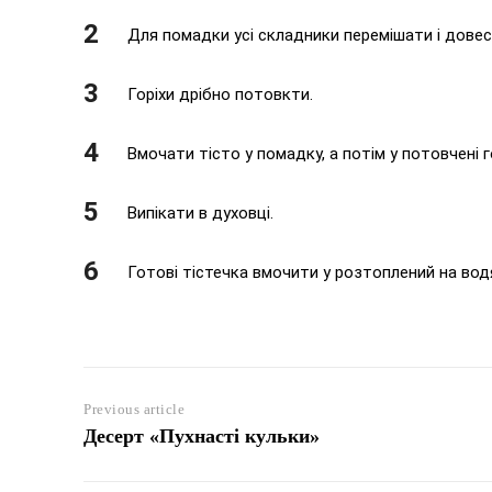
Для помадки усі складники перемішати і довес
Горіхи дрібно потовкти.
Вмочати тісто у помадку, а потім у потовчені г
Випікати в духовці.
Готові тістечка вмочити у розтоплений на вод
Previous article
Десерт «Пухнасті кульки»