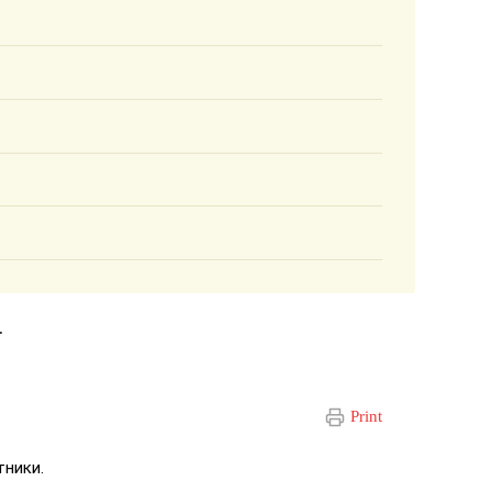
.
Print
тники.