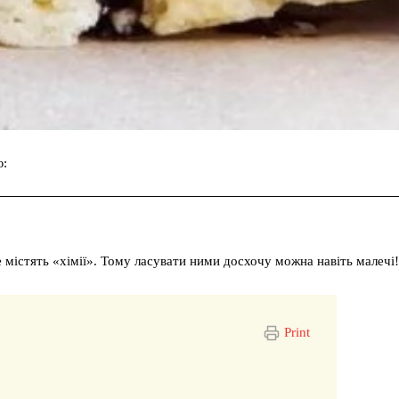
ю:
Facebook
Twitter
Pinterest
містять «хімії». Тому ласувати ними досхочу можна навіть малечі!
Print