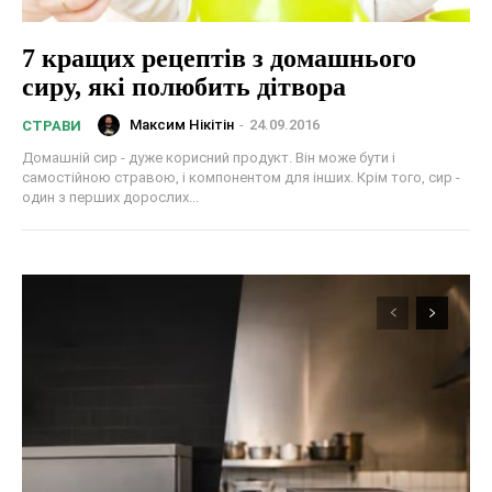
7 кращих рецептів з домашнього
сиру, які полюбить дітвора
Максим Нікітін
-
24.09.2016
СТРАВИ
Домашній сир - дуже корисний продукт. Він може бути і
самостійною стравою, і компонентом для інших. Крім того, сир -
один з перших дорослих...