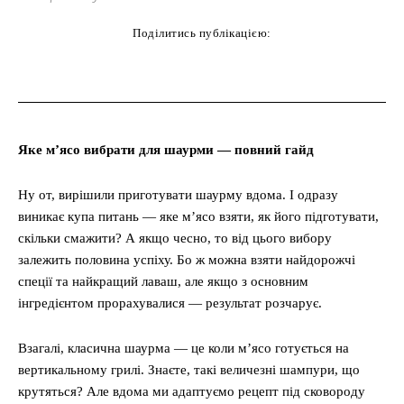
Поділитись публікацією:
cebook
Twitter
Pinterest
WhatsAp
Яке м’ясо вибрати для шаурми — повний гайд
Ну от, вирішили приготувати шаурму вдома. І одразу
виникає купа питань — яке м’ясо взяти, як його підготувати,
скільки смажити? А якщо чесно, то від цього вибору
залежить половина успіху. Бо ж можна взяти найдорожчі
спеції та найкращий лаваш, але якщо з основним
інгредієнтом прорахувалися — результат розчарує.
Взагалі, класична шаурма — це коли м’ясо готується на
вертикальному грилі. Знаєте, такі величезні шампури, що
крутяться? Але вдома ми адаптуємо рецепт під сковороду