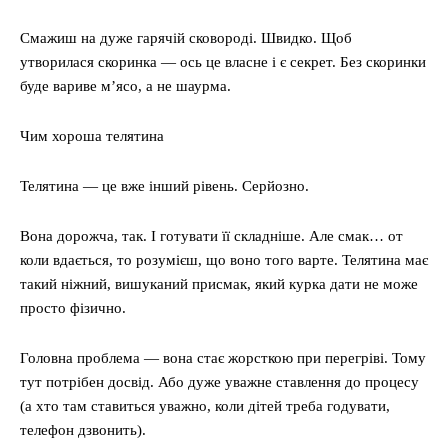
Смажиш на дуже гарячій сковороді. Швидко. Щоб
утворилася скоринка — ось це власне і є секрет. Без скоринки
буде вариве м’ясо, а не шаурма.
Чим хороша телятина
Телятина — це вже інший рівень. Серйозно.
Вона дорожча, так. І готувати її складніше. Але смак… от
коли вдається, то розумієш, що воно того варте. Телятина має
такий ніжний, вишуканий присмак, який курка дати не може
просто фізично.
Головна проблема — вона стає жорсткою при перегріві. Тому
тут потрібен досвід. Або дуже уважне ставлення до процесу
(а хто там ставиться уважно, коли дітей треба годувати,
телефон дзвонить).