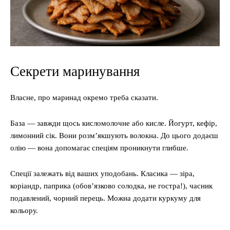
Секрети маринування
Власне, про маринад окремо треба сказати.
База — завжди щось кисломолочне або кисле. Йогурт, кефір,
лимонний сік. Вони розм’якшують волокна. До цього додаєш
олію — вона допомагає спеціям проникнути глибше.
Спеції залежать від ваших уподобань. Класика — зіра,
коріандр, паприка (обов’язково солодка, не гостра!), часник
подавлений, чорний перець. Можна додати куркуму для
кольору.