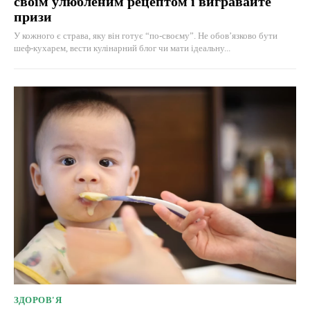
своїм улюбленим рецептом і вигравайте
призи
У кожного є страва, яку він готує “по-своєму”. Не обов’язково бути
шеф-кухарем, вести кулінарний блог чи мати ідеальну...
ЗДОРОВ'Я