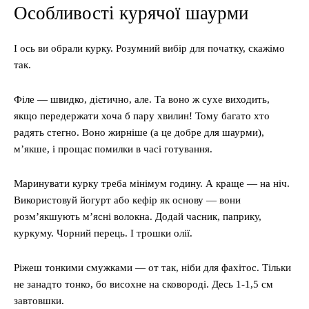
Особливості курячої шаурми
І ось ви обрали курку. Розумний вибір для початку, скажімо
так.
Філе — швидко, дієтично, але. Та воно ж сухе виходить,
якщо передержати хоча б пару хвилин! Тому багато хто
радять стегно. Воно жирніше (а це добре для шаурми),
м’якше, і прощає помилки в часі готування.
Маринувати курку треба мінімум годину. А краще — на ніч.
Використовуй йогурт або кефір як основу — вони
розм’якшують м’ясні волокна. Додай часник, паприку,
куркуму. Чорний перець. І трошки олії.
Ріжеш тонкими смужками — от так, ніби для фахітос. Тільки
не занадто тонко, бо висохне на сковороді. Десь 1-1,5 см
завтовшки.