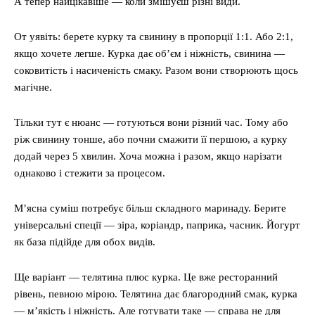
А тепер найцікавіше — коли змішуєш різні види.
От уявіть: берете курку та свинину в пропорції 1:1. Або 2:1,
якщо хочете легше. Курка дає об’єм і ніжність, свинина —
соковитість і насиченість смаку. Разом вони створюють щось
магічне.
Тільки тут є нюанс — готуються вони різний час. Тому або
ріж свинину тонше, або почни смажити її першою, а курку
додай через 5 хвилин. Хоча можна і разом, якщо нарізати
однаково і стежити за процесом.
М’ясна суміш потребує більш складного маринаду. Берите
універсальні спеції — зіра, коріандр, паприка, часник. Йогурт
як база підійде для обох видів.
Ще варіант — телятина плюс курка. Це вже ресторанний
рівень, певною мірою. Телятина дає благородний смак, курка
— м’якість і ніжність. Але готувати таке — справа не для