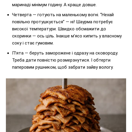
маринаді мінімум годину. А краще довше.
Четверта — готують на маленькому вогні. “Нехай
повільно протушкується” — ні! Шаурма потребує
високої температури. Швидко обсмажити до
скоринки — ось ціль. Інакше м’ясо кипить у власному
соку і стає гумовим.
П’ята — беруть заморожене і одразу на сковороду.
Треба дати повністю розмерзнутися. І обтерти
паперовим рушником, щоб забрати зайву вологу.