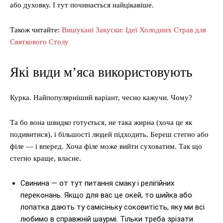
або духовку. І тут починається найцікавіше.
Також читайте:
Вишукані Закуски: Ідеї Холодних Страв для
Святкового Столу
Які види м’яса використовують
Курка. Найпопулярніший варіант, чесно кажучи. Чому?
Та бо вона швидко готується, не така жирна (хоча це як
подивитися), і більшості людей підходить. Береш стегно або
філе — і вперед. Хоча філе може вийти суховатим. Так що
стегно краще, власне.
Свинина — от тут питання смаку і релігійних
переконань. Якщо для вас це окей, то шийка або
лопатка дають ту самісіньку соковитість, яку ми всі
любимо в справжній шаурмі. Тільки треба зрізати