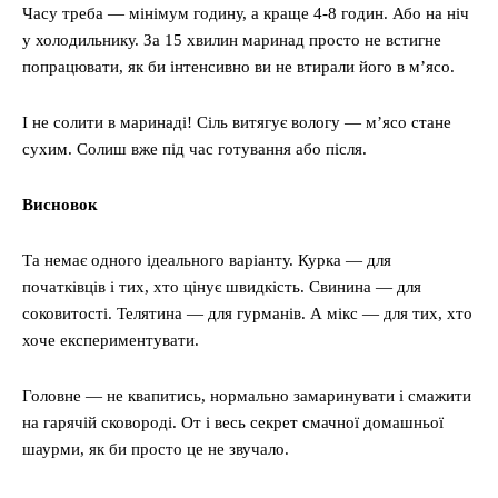
Часу треба — мінімум годину, а краще 4-8 годин. Або на ніч
у холодильнику. За 15 хвилин маринад просто не встигне
попрацювати, як би інтенсивно ви не втирали його в м’ясо.
І не солити в маринаді! Сіль витягує вологу — м’ясо стане
сухим. Солиш вже під час готування або після.
Висновок
Та немає одного ідеального варіанту. Курка — для
початківців і тих, хто цінує швидкість. Свинина — для
соковитості. Телятина — для гурманів. А мікс — для тих, хто
хоче експериментувати.
Головне — не квапитись, нормально замаринувати і смажити
на гарячій сковороді. От і весь секрет смачної домашньої
шаурми, як би просто це не звучало.