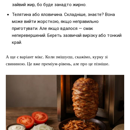
зайвий жир, бо буде занадто жирно.
Телятина або яловичина. Складніше, знаєте? Вона
може вийти жорсткою, якщо неправильно
приготувати. Але якщо вдалося — смак
неперевершений. Береть зазвичай вирізку або тонкий
край.
А ще є варіант мікс. Коли змішуєш, скажімо, курку зі
свининою. Це вже преміум-рівень, але про це пізніше.