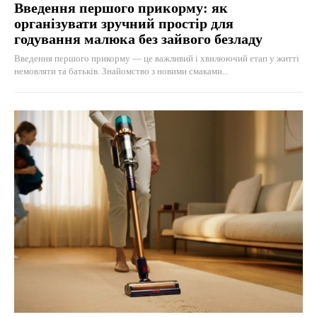
Введення першого прикорму: як
організувати зручний простір для
годування малюка без зайвого безладу
Введення першого прикорму — це важливий і хвилюючий етап у житті
немовляти та батьків. Знайомство з новими смаками...