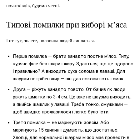
початківців, будемо чесні.
Типові помилки при виборі м’яса
І от тут, знаєте, половина людей сипляться.
Перша помилка — брати занадто постне м’ясо. Типу,
куряче філе без шкіри і жиру. Здається, що це здорово
і правильно? А виходить суха солома в лаваші. Для
шаурми потрібен жир — він дає соковитість і смак.
Друга — ріжуть занадто товсто. От бачив як люди
ріжуть шматки по 3-4 см. Це вже не шаурма виходить,
а якийсь шашлик у лаваші. Треба тонко, смужками —
щоб швидко прожарилося і легко було їсти.
Третя помилка — не маринують зовсім. Або
маринують 15 хвилин і думають, що достатньо.
Хлопці, для нормальної шаурми м’ясо має провести в