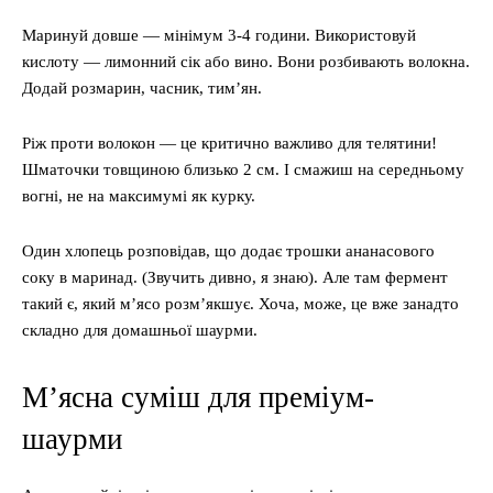
Маринуй довше — мінімум 3-4 години. Використовуй
кислоту — лимонний сік або вино. Вони розбивають волокна.
Додай розмарин, часник, тим’ян.
Ріж проти волокон — це критично важливо для телятини!
Шматочки товщиною близько 2 см. І смажиш на середньому
вогні, не на максимумі як курку.
Один хлопець розповідав, що додає трошки ананасового
соку в маринад. (Звучить дивно, я знаю). Але там фермент
такий є, який м’ясо розм’якшує. Хоча, може, це вже занадто
складно для домашньої шаурми.
М’ясна суміш для преміум-
шаурми