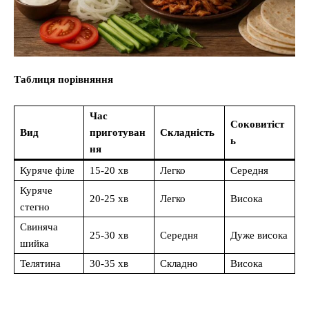
Таблиця порівняння
Час
Соковитіст
Вид
приготуван
Складність
ь
ня
Куряче філе
15-20 хв
Легко
Середня
Куряче
20-25 хв
Легко
Висока
стегно
Свиняча
25-30 хв
Середня
Дуже висока
шийка
Телятина
30-35 хв
Складно
Висока